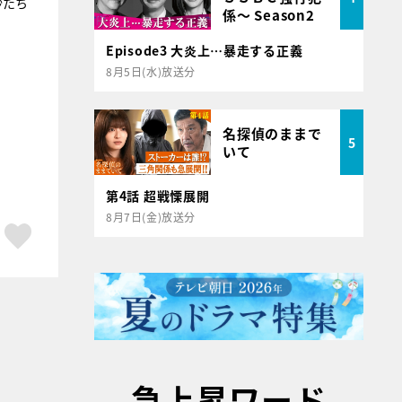
沙たち
係～ Season2
Episode3 大炎上…暴走する正義
8月5日(水)放送分
名探偵のままで
5
いて
第4話 超戦慄展開
8月7日(金)放送分
ア
はてブ
スキボタン
急上昇ワード