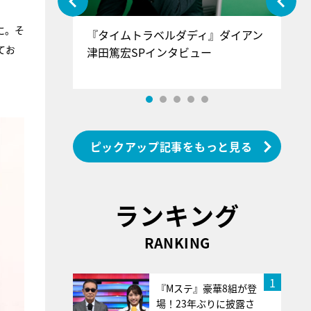
に。そ
ぐ』＝LOV
『タイムトラベルダディ』ダイアン
『
てお
香SPインタ
津田篤宏SPインタビュー
～
ピックアップ記事をもっと見る
ランキング
RANKING
1
『Mステ』豪華8組が登
場！23年ぶりに披露さ