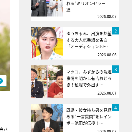
れる“ミリオンセラー
達…
2026.08.07
2
ゆうちゃみ、出演を熱望
する大人気番組を告白
「オーディション10…
2026.08.06
3
マツコ、みずからの洗濯
事情を明かし有吉おどろ
き！私服で外出す…
2026.08.07
4
既婚・彼女持ち男を見極
める“一言質問”をレイン
ボー池田が伝授！…
白バ
2026.08.07