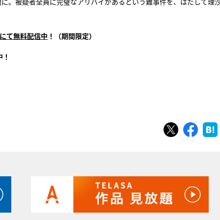
開に。被疑者全員に完璧なアリバイがあるという難事件を、はたして理
erにて無料配信中
！（期間限定）
中！
ツイート
シェ