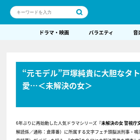
ドラマ・映画
バラエティ
音
“元モデル”戸塚純貴に大胆なタ
愛…＜未解決の女＞
6年ぶりに再始動した人気ドラマシリーズ『
未解決の女 警視庁
解読係／通称：倉庫番）に所属する文字フェチ頭脳派刑事・鳴