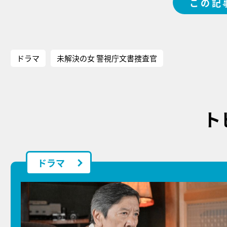
この記
ドラマ
未解決の女 警視庁文書捜査官
ト
ドラマ