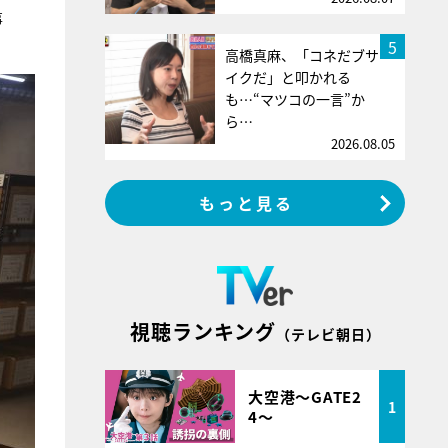
事
5
高橋真麻、「コネだブサ
イクだ」と叩かれる
も…“マツコの一言”か
ら…
2026.08.05
もっと見る
視聴ランキング
（テレビ朝日）
大空港～GATE2
1
4～