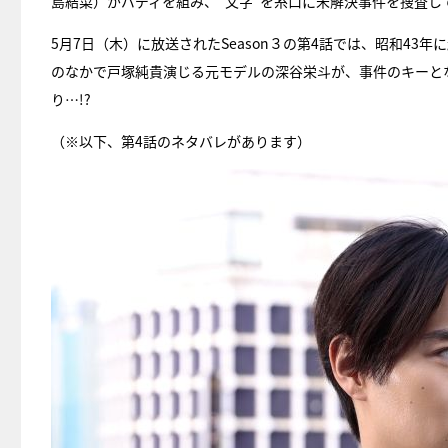
島結菜）がバディを組み、“文字”を糸口に未解決事件を捜査し
5月7日（木）に放送されたSeason３の第4話では、昭和43
のなかで戸塚純貴演じる元モデルの深谷栄斗が、事件のキーと
り…!?
（※以下、第4話のネタバレがあります）