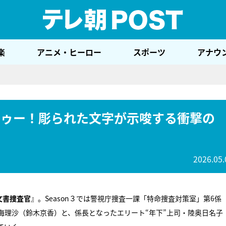
テレ
楽
アニメ・ヒーロー
スポーツ
アナウ
トゥー！彫られた文字が示唆する衝撃の
2026.05.
文書捜査官
』。Season３では警視庁捜査一課「特命捜査対策室」第6係
海理沙（鈴木京香）と、係長となったエリート“年下”上司・陸奥日名子