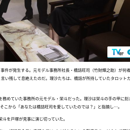
る事件が発生する。元モデル事務所社長・橋詰旺司（竹財輝之助）が何
と言い残して息絶えたのだ。理沙たちは、橋詰が所持していたタロット
を務めていた事務所の元モデル・栄斗だった。理沙は栄斗の手の甲に刻
気がつくと、そこから「あなたは橋詰旺司を愛していたのでは？」と指摘し…。
栄斗を戸塚が見事に演じ切っていた。