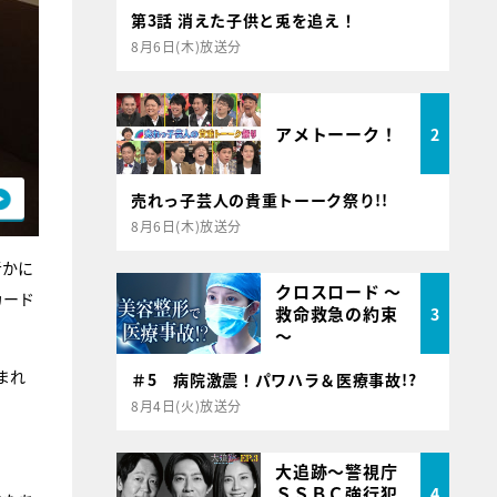
第3話 消えた子供と兎を追え！
8月6日(木)放送分
アメトーーク！
2
売れっ子芸人の貴重トーーク祭り!!
8月6日(木)放送分
者かに
クロスロード ～
カード
救命救急の約束
3
～
まれ
＃5 病院激震！パワハラ＆医療事故!?
8月4日(火)放送分
大追跡～警視庁
ＳＳＢＣ強行犯
4