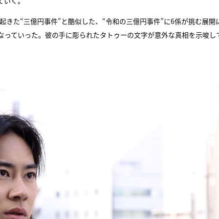
ていく。
年に起きた“三億円事件”と酷似した、“令和の三億円事件”に6係が挑む展開
『アイ＝ラブ！げーみん
なっていった。彼の手に彫られたタトゥーの文字が意外な真相を示唆し
E齋藤樹愛羅＆佐々木舞
ビュー