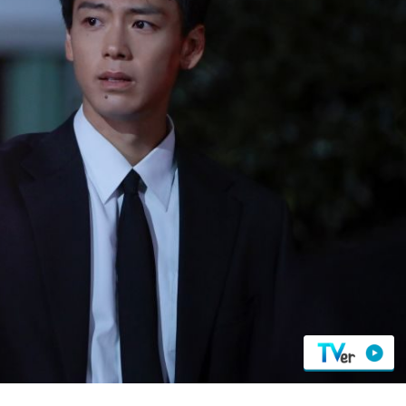
『アイ＝ラブ！げーみん
E齋藤樹愛羅＆佐々木舞
ビュー