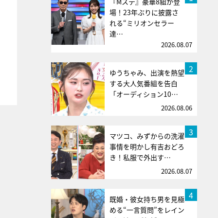
『Mステ』豪華8組が登
場！23年ぶりに披露さ
れる“ミリオンセラー
達…
2026.08.07
2
ゆうちゃみ、出演を熱望
する大人気番組を告白
「オーディション10…
2026.08.06
3
マツコ、みずからの洗濯
事情を明かし有吉おどろ
き！私服で外出す…
2026.08.07
4
既婚・彼女持ち男を見極
める“一言質問”をレイン