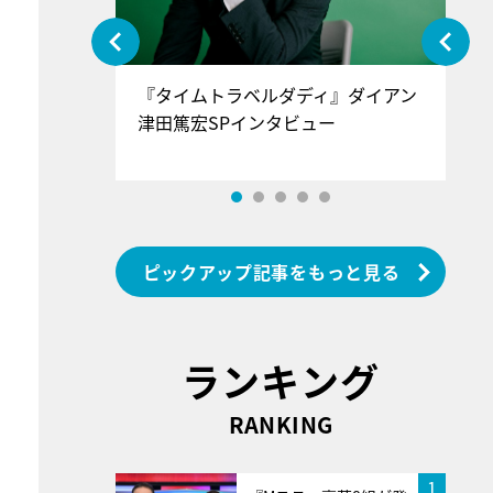
ぐ』＝LOV
『タイムトラベルダディ』ダイアン
『
香SPインタ
津田篤宏SPインタビュー
～
ピックアップ記事をもっと見る
ランキング
RANKING
1