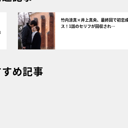
サムネイル
竹内涼真×井上真央、最終回で初恋
ス！1話のセリフが回収され…
8
すすめ記事