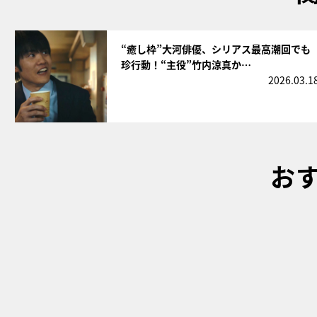
サムネイル
“癒し枠”大河俳優、シリアス最高潮回でも
珍行動！“主役”竹内涼真か…
2026.03.1
お