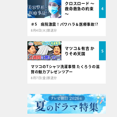
クロスロード ～
救命救急の約束
4
～
＃5 病院激震！パワハラ＆医療事故!?
8月4日(火)放送分
マツコ＆有吉 か
5
りそめ天国
マツコのTシャツ洗濯事情 たくろうの滋
賀の魅力プレゼンツアー
8月7日(金)放送分