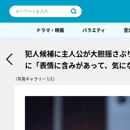
ドラマ・映画
バラエティ
音
犯人候補に主人公が大胆揺さぶ
に「表情に含みがあって、気に
（写真ギャラリー 1/1）