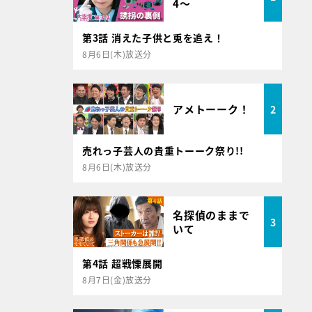
4～
第3話 消えた子供と兎を追え！
8月6日(木)放送分
アメトーーク！
2
売れっ子芸人の貴重トーーク祭り!!
8月6日(木)放送分
名探偵のままで
3
いて
第4話 超戦慄展開
8月7日(金)放送分