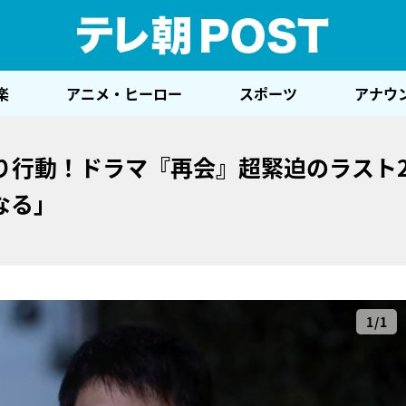
テレ
楽
アニメ・ヒーロー
スポーツ
アナウ
り行動！ドラマ『再会』超緊迫のラスト
なる」
1/1