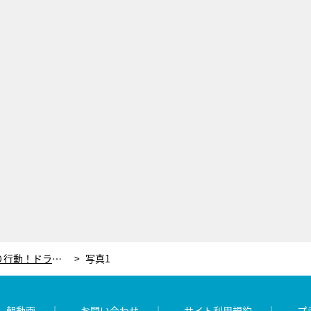
犯人候補に主人公が大胆揺さぶり行動！ドラマ『再会』超緊迫のラスト2分半に「表情に含みがあって、気になる」
写真1
レ朝動画
お問い合わせ
サイト利用規約
プ