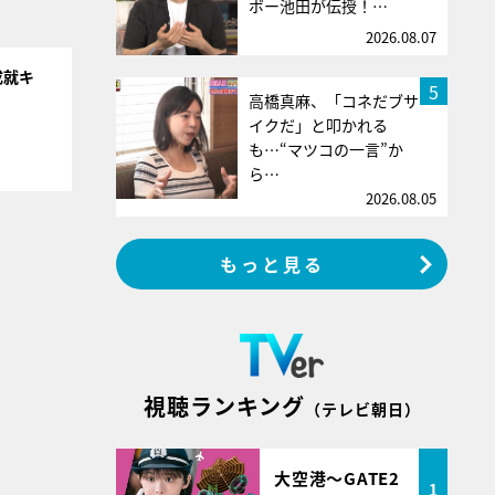
ボー池田が伝授！…
2026.08.07
成就キ
5
高橋真麻、「コネだブサ
イクだ」と叩かれる
も…“マツコの一言”か
ら…
2026.08.05
もっと見る
視聴ランキング
（テレビ朝日）
大空港～GATE2
1