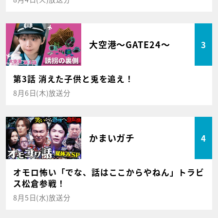
大空港～GATE24～
3
第3話 消えた子供と兎を追え！
8月6日(木)放送分
かまいガチ
4
オモロ怖い「でな、話はここからやねん」トラビ
ス松倉参戦！
8月5日(水)放送分