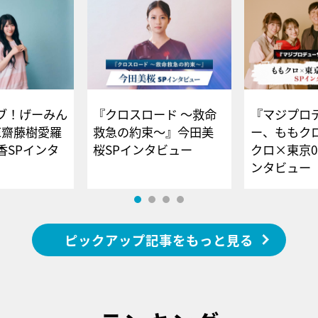
ブ！げーみん
『クロスロード ～救命
『マジプロ
E齋藤樹愛羅
救急の約束～』今田美
ー、ももク
香SPインタ
桜SPインタビュー
クロ×東京0
ンタビュー
ピックアップ記事をもっと見る