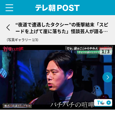
menu
テレ朝POST
“夜道で遭遇したタクシー”の衝撃結末「スピ
ードを上げて崖に落ちた」怪談芸人が語る究
極のヒト怖話
（写真ギャラリー 1/3）
1/3