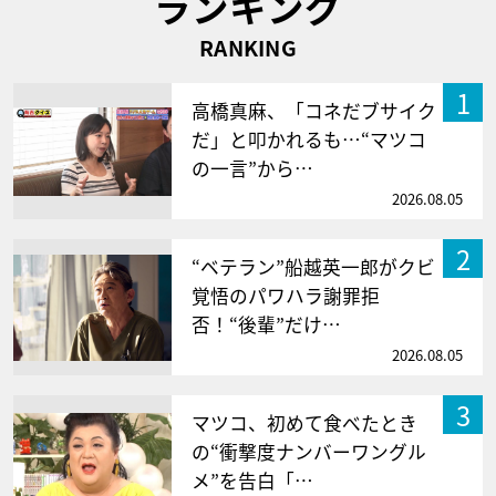
ランキング
RANKING
1
高橋真麻、「コネだブサイク
だ」と叩かれるも…“マツコ
の一言”から…
2026.08.05
2
“ベテラン”船越英一郎がクビ
覚悟のパワハラ謝罪拒
否！“後輩”だけ…
2026.08.05
3
マツコ、初めて食べたとき
の“衝撃度ナンバーワングル
メ”を告白「…