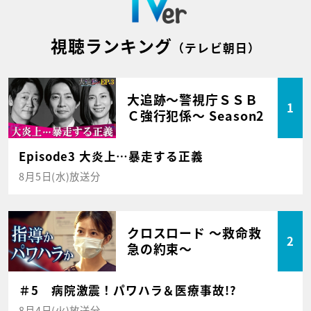
視聴ランキング
（テレビ朝日）
大追跡～警視庁ＳＳＢ
1
Ｃ強行犯係～ Season2
Episode3 大炎上…暴走する正義
8月5日(水)放送分
クロスロード ～救命救
2
急の約束～
＃5 病院激震！パワハラ＆医療事故!?
8月4日(火)放送分