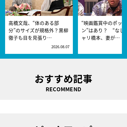
高橋文哉、“体のある部
“映画鑑賞中のポッ
分”のサイズが規格外？黒柳
ン”はあり？ “なし
徹子も目を見張り…
ャリ橋本、妻が…
2026.08.07
2
おすすめ記事
RECOMMEND