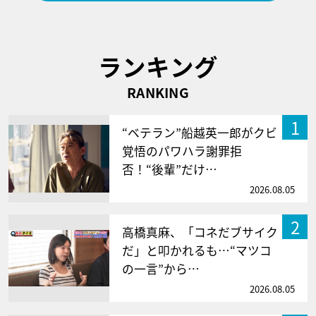
ランキング
RANKING
1
“ベテラン”船越英一郎がクビ
覚悟のパワハラ謝罪拒
否！“後輩”だけ…
2026.08.05
2
高橋真麻、「コネだブサイク
だ」と叩かれるも…“マツコ
の一言”から…
2026.08.05