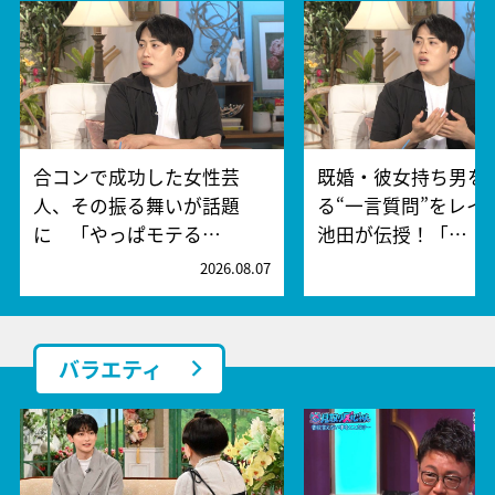
合コンで成功した女性芸
既婚・彼女持ち男を
人、その振る舞いが話題
る“一言質問”をレイ
に 「やっぱモテる…
池田が伝授！「…
2026.08.07
2
バラエティ