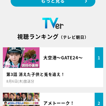
もっと見る
視聴ランキング
（テレビ朝日）
大空港～GATE24～
1
第3話 消えた子供と兎を追え！
8月6日(木)放送分
アメトーーク！
2