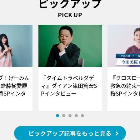
ピックアップ
PICK UP
ブ！げーみん
『タイムトラベルダデ
『クロスロー
E齋藤樹愛羅
ィ』ダイアン津田篤宏S
救急の約束
香SPインタ
Pインタビュー
桜SPイ
ピックアップ記事をもっと見る