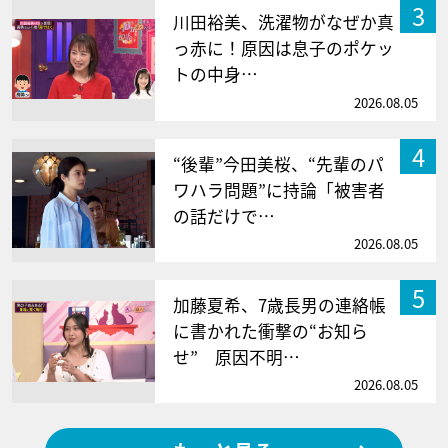
3
川田裕美、洗濯物がなぜか真
っ赤に！原因は息子のポケッ
トの中身…
2026.08.05
4
“後輩”今田美桜、“先輩のパ
ワハラ問題”に持論「被害者
の話だけで…
2026.08.05
5
加藤夏希、7歳長男の連絡帳
に書かれた衝撃の“お知ら
せ” 原因不明…
2026.08.05