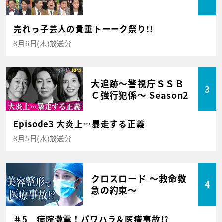
売れっ子芸人の貴重トーーク祭り!!
8月6日(木)放送分
大追跡～警視庁ＳＳＢ
3
Ｃ強行犯係～ Season2
Episode3 大炎上…暴走する正義
8月5日(水)放送分
クロスロード ～救命救
4
急の約束～
＃5 病院激震！パワハラ＆医療事故!?