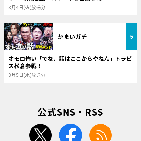
8月4日(火)放送分
かまいガチ
5
オモロ怖い「でな、話はここからやねん」トラビ
ス松倉参戦！
8月5日(水)放送分
公式SNS・RSS
twitter
facebook
rss