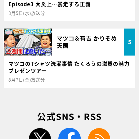
Episode3 大炎上…暴走する正義
8月5日(水)放送分
マツコ＆有吉 かりそめ
5
天国
マツコのTシャツ洗濯事情 たくろうの滋賀の魅力
プレゼンツアー
8月7日(金)放送分
公式SNS・RSS
twitter
facebook
rss