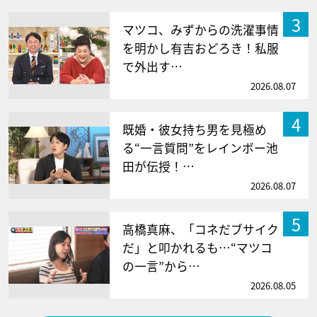
3
マツコ、みずからの洗濯事情
を明かし有吉おどろき！私服
で外出す…
2026.08.07
4
既婚・彼女持ち男を見極め
る“一言質問”をレインボー池
田が伝授！…
2026.08.07
5
高橋真麻、「コネだブサイク
だ」と叩かれるも…“マツコ
の一言”から…
2026.08.05