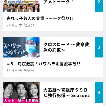
アメトーーク！
2
売れっ子芸人の貴重トーーク祭り!!
8月6日(木)放送分
クロスロード ～救命救
3
急の約束～
＃5 病院激震！パワハラ＆医療事故!?
8月4日(火)放送分
大追跡～警視庁ＳＳＢ
4
Ｃ強行犯係～ Season2