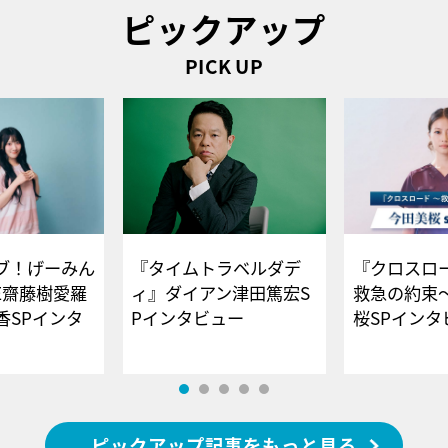
ピックアップ
PICK UP
ブ！げーみん
『タイムトラベルダデ
『クロスロー
E齋藤樹愛羅
ィ』ダイアン津田篤宏S
救急の約束
香SPインタ
Pインタビュー
桜SPイ
ピックアップ記事をもっと見る