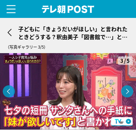
menu
テレ朝POST
子どもに「きょうだいがほしい」と言われた
ときどうする？釈由美子「図書館で…」と経
験語る
（写真ギャラリー 3/5）
3/5