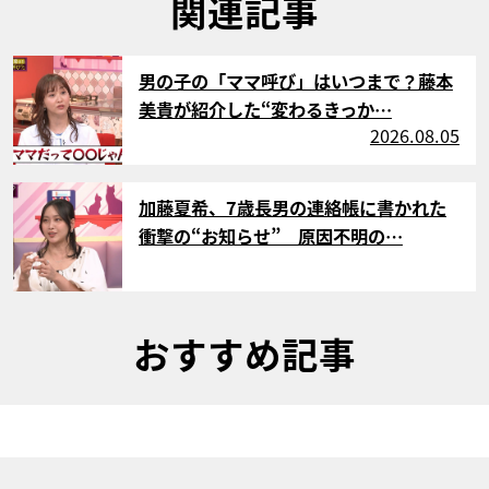
関連記事
サムネイル
男の子の「ママ呼び」はいつまで？藤本
美貴が紹介した“変わるきっか…
2026.08.05
サムネイル
加藤夏希、7歳長男の連絡帳に書かれた
衝撃の“お知らせ” 原因不明の…
おすすめ記事