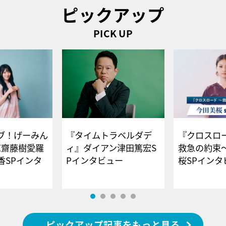
ピックアップ
PICK UP
ブ！げーみん
『タイムトラベルダデ
『クロスロー
E齋藤樹愛羅
ィ』ダイアン津田篤宏S
救急の約束
香SPインタ
Pインタビュー
桜SPイ
ピックアップ記事をもっと見る