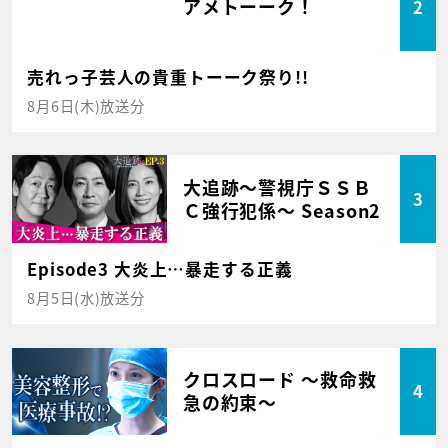
アメトーーク！
2
売れっ子芸人の貴重トーーク祭り!!
8月6日(木)放送分
大追跡～警視庁ＳＳＢ
3
Ｃ強行犯係～ Season2
Episode3 大炎上…暴走する正義
8月5日(水)放送分
クロスロード ～救命救
4
急の約束～