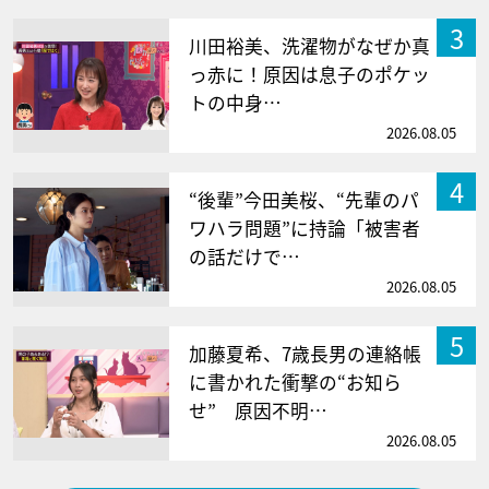
3
川田裕美、洗濯物がなぜか真
っ赤に！原因は息子のポケッ
トの中身…
2026.08.05
4
“後輩”今田美桜、“先輩のパ
ワハラ問題”に持論「被害者
の話だけで…
2026.08.05
5
加藤夏希、7歳長男の連絡帳
に書かれた衝撃の“お知ら
せ” 原因不明…
2026.08.05