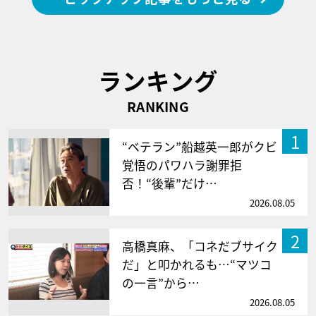
ランキング
RANKING
1
“ベテラン”船越英一郎がクビ
覚悟のパワハラ謝罪拒
否！“後輩”だけ…
2026.08.05
2
高橋真麻、「コネだブサイク
だ」と叩かれるも…“マツコ
の一言”から…
2026.08.05