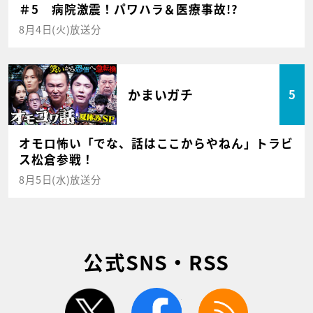
＃5 病院激震！パワハラ＆医療事故!?
8月4日(火)放送分
かまいガチ
5
オモロ怖い「でな、話はここからやねん」トラビ
ス松倉参戦！
8月5日(水)放送分
公式SNS・RSS
twitter
facebook
rss