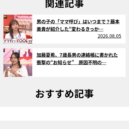
関連記事
サムネイル
男の子の「ママ呼び」はいつまで？藤本
美貴が紹介した“変わるきっか…
2026.08.05
サムネイル
加藤夏希、7歳長男の連絡帳に書かれた
衝撃の“お知らせ” 原因不明の…
おすすめ記事