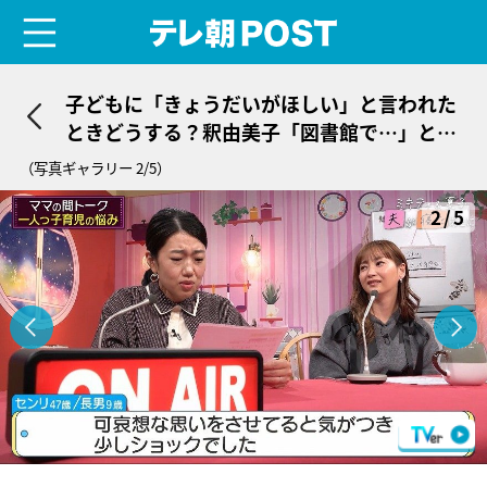
menu
テレ朝POST
子どもに「きょうだいがほしい」と言われた
ときどうする？釈由美子「図書館で…」と経
験語る
（写真ギャラリー 2/5）
2/5