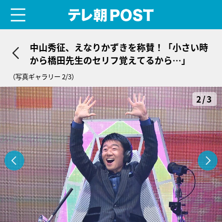
menu
テレ朝POST
中山秀征、えなりかずきを称賛！「小さい時
から橋田先生のセリフ覚えてるから…」
（写真ギャラリー 2/3）
2/3