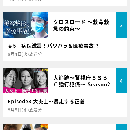
クロスロード ～救命救
3
急の約束～
＃5 病院激震！パワハラ＆医療事故!?
8月4日(火)放送分
大追跡～警視庁ＳＳＢ
4
Ｃ強行犯係～ Season2
Episode3 大炎上…暴走する正義
8月5日(水)放送分