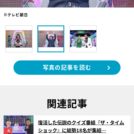
©テレビ朝日
写真の記事を読む
関連記事
サムネイル
復活した伝説のクイズ番組『ザ・タイム
ショック』に総勢18名が集結…