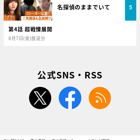
名探偵のままでいて
5
第4話 超戦慄展開
8月7日(金)放送分
公式SNS・RSS
twitter
facebook
rss