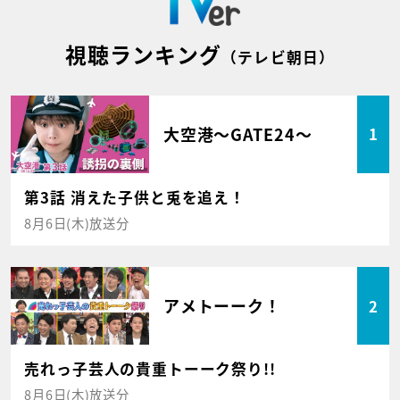
視聴ランキング
（テレビ朝日）
大空港～GATE24～
1
第3話 消えた子供と兎を追え！
8月6日(木)放送分
アメトーーク！
2
売れっ子芸人の貴重トーーク祭り!!
8月6日(木)放送分