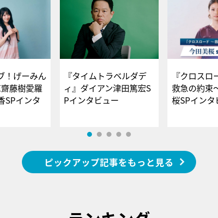
ブ！げーみん
『タイムトラベルダデ
『クロスロー
E齋藤樹愛羅
ィ』ダイアン津田篤宏S
救急の約束
香SPインタ
Pインタビュー
桜SPイ
ピックアップ記事をもっと見る