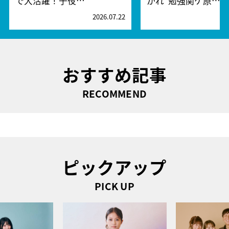
で大活躍！子役…
かれ“勉強関ケ原…
2026.07.22
2
おすすめ記事
RECOMMEND
ピックアップ
PICK UP