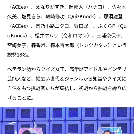
（ACEes）、えなりかずき、岡部大（ハナコ）、佐々木
久美、塩見きら、鶴崎修功（QuizKnock）、那須雄登
（ACEes）、肉乃小路ニクヨ、野口聡一、ふくらP（Qu
izKnock）、松井ケムリ（令和ロマン）、三浦奈保子、
宮崎美子、森香澄、森本晋太郎（トンツカタン）という
総勢18名。
ベテラン勢からクイズ女王、高学歴アイドルやインテリ
芸能人など、幅広い世代＆ジャンルから知識やクイズに
自信をもつ挑戦者たちが集結し、初戦から熱戦を繰り広
げることに。