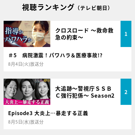
視聴ランキング
（テレビ朝日）
クロスロード ～救命救
1
急の約束～
＃5 病院激震！パワハラ＆医療事故!?
8月4日(火)放送分
大追跡～警視庁ＳＳＢ
2
Ｃ強行犯係～ Season2
Episode3 大炎上…暴走する正義
8月5日(水)放送分