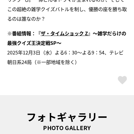
この超絶の雑学クイズバトルを制し、優勝の座を勝ち取
るのは誰なのか？
※番組情報：『
ザ・タイムショック Z
』〜雑学だらけの
最強クイズ王決定戦SP～
2025年12月3日（水）よる6：30～よる9：54、テレビ
朝日系24局（※一部地域を除く）
ス
フォトギャラリー
PHOTO GALLERY