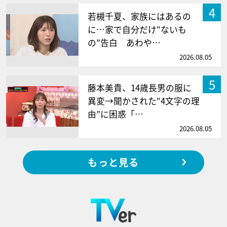
4
若槻千夏、家族にはあるの
に…家で自分だけ“ないも
の”告白 あわや…
2026.08.05
5
藤本美貴、14歳長男の服に
異変→聞かされた“4文字の理
由”に困惑「…
2026.08.05
もっと見る