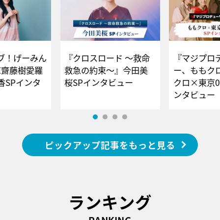
ブ！げーみん
『クロスロード ～救命
『マジプロ
E齋藤樹愛羅
救急の約束～』今田美
ー、ももク
香SPインタ
桜SPインタビュー
クロ×東京0
ンタビュー
ピックアップ記事をもっと見る
ランキング