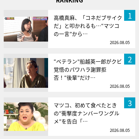
RANKING
1
高橋真麻、「コネだブサイク
だ」と叩かれるも…“マツコ
の一言”から…
2026.08.05
2
“ベテラン”船越英一郎がクビ
覚悟のパワハラ謝罪拒
否！“後輩”だけ…
2026.08.05
3
マツコ、初めて食べたとき
の“衝撃度ナンバーワングル
メ”を告白「…
2026.08.05