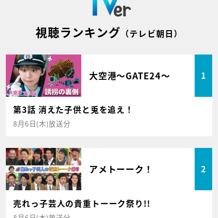
視聴ランキング
（テレビ朝日）
大空港～GATE24～
1
第3話 消えた子供と兎を追え！
8月6日(木)放送分
アメトーーク！
2
売れっ子芸人の貴重トーーク祭り!!
8月6日(木)放送分