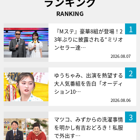
ランキング
RANKING
1
『Mステ』豪華8組が登場！2
3年ぶりに披露される“ミリオ
ンセラー達…
2026.08.07
2
ゆうちゃみ、出演を熱望する
大人気番組を告白「オーディ
ション10…
2026.08.06
3
マツコ、みずからの洗濯事情
を明かし有吉おどろき！私服
で外出す…