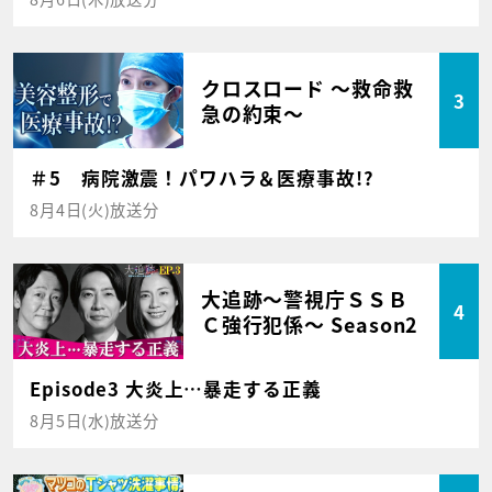
クロスロード ～救命救
3
急の約束～
＃5 病院激震！パワハラ＆医療事故!?
8月4日(火)放送分
大追跡～警視庁ＳＳＢ
4
Ｃ強行犯係～ Season2
Episode3 大炎上…暴走する正義
8月5日(水)放送分