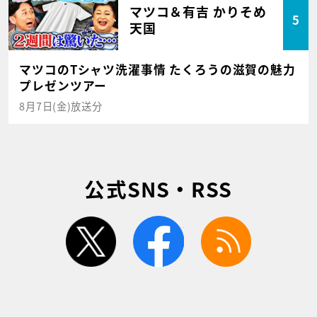
マツコ＆有吉 かりそめ
5
天国
マツコのTシャツ洗濯事情 たくろうの滋賀の魅力
プレゼンツアー
8月7日(金)放送分
公式SNS・RSS
twitter
facebook
rss