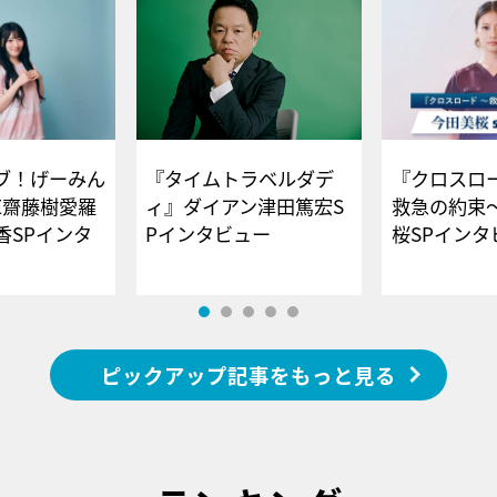
ブ！げーみん
『タイムトラベルダデ
『クロスロー
E齋藤樹愛羅
ィ』ダイアン津田篤宏S
救急の約束
香SPインタ
Pインタビュー
桜SPイ
ピックアップ記事をもっと見る