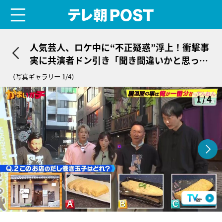
menu
テレ朝POST
人気芸人、ロケ中に“不正疑惑”浮上！衝撃事
実に共演者ドン引き「聞き間違いかと思っ
た」
（写真ギャラリー 1/4）
1/4