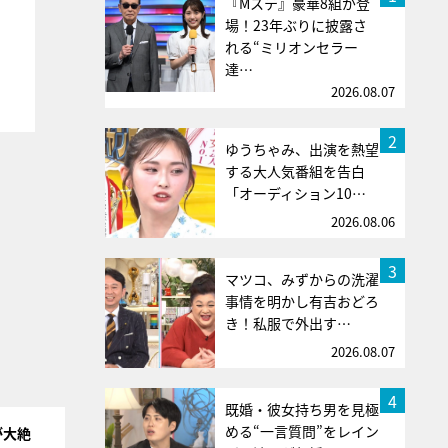
『Mステ』豪華8組が登
場！23年ぶりに披露さ
れる“ミリオンセラー
達…
2026.08.07
2
ゆうちゃみ、出演を熱望
する大人気番組を告白
「オーディション10…
2026.08.06
3
マツコ、みずからの洗濯
事情を明かし有吉おどろ
き！私服で外出す…
2026.08.07
4
既婚・彼女持ち男を見極
める“一言質問”をレイン
が大絶