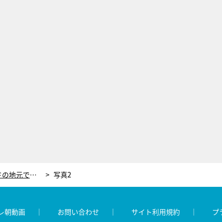
大泉洋、衝撃の事実に絶叫！サンドの地元で“2000人まで無料で配られる”グルメに人が殺到
写真2
レ朝動画
お問い合わせ
サイト利用規約
プ