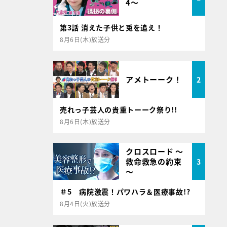
4～
第3話 消えた子供と兎を追え！
8月6日(木)放送分
アメトーーク！
2
売れっ子芸人の貴重トーーク祭り!!
8月6日(木)放送分
クロスロード ～
救命救急の約束
3
～
＃5 病院激震！パワハラ＆医療事故!?
8月4日(火)放送分