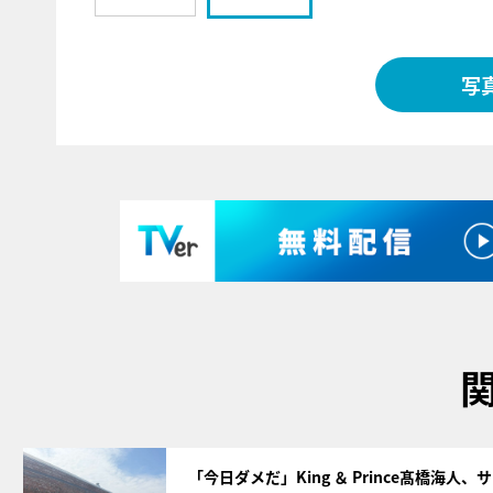
写
サムネイル
「今日ダメだ」King ＆ Prince髙橋海人、サ