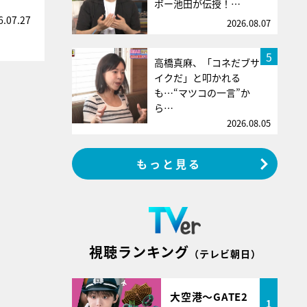
ボー池田が伝授！…
6.07.27
2026.08.07
5
高橋真麻、「コネだブサ
イクだ」と叩かれる
も…“マツコの一言”か
ら…
2026.08.05
もっと見る
視聴ランキング
（テレビ朝日）
大空港～GATE2
1