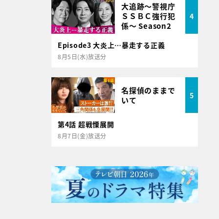
大追跡～警視庁
ＳＳＢＣ強行犯
4
係～ Season2
Episode3 大炎上…暴走する正義
8月5日(水)放送分
名探偵のままで
5
いて
第4話 超戦慄展開
8月7日(金)放送分