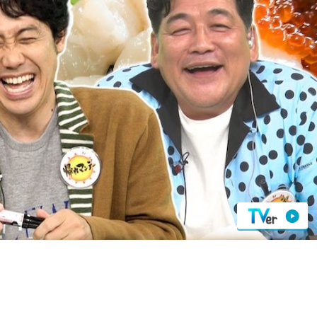
『アイ＝ラブ！げーみん
E齋藤樹愛羅＆佐々木舞
ビュー