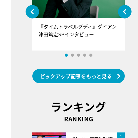
ぐ』＝LOV
『タイムトラベルダディ』ダイアン
『
香SPインタ
津田篤宏SPインタビュー
～
ピックアップ記事をもっと見る
ランキング
RANKING
1