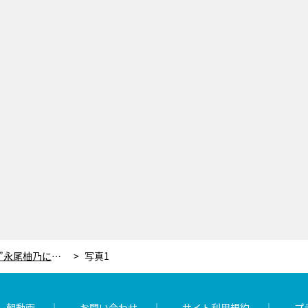
“黒幕”安達祐実、最終回で“天才”永尾柚乃に戦慄芝居連発！「まさに怪演」「やっぱりすごい」＜誘拐の日＞
写真1
レ朝動画
お問い合わせ
サイト利用規約
プ