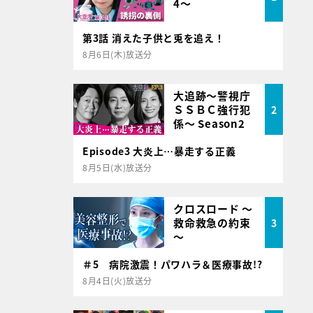
4～
第3話 消えた子供と兎を追え！
8月6日(木)放送分
大追跡～警視庁
ＳＳＢＣ強行犯
2
係～ Season2
Episode3 大炎上…暴走する正義
8月5日(水)放送分
クロスロード ～
救命救急の約束
3
～
＃5 病院激震！パワハラ＆医療事故!?
8月4日(火)放送分