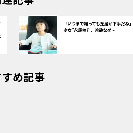
サムネイル
件
「いつまで経っても芝居が下手だね」
少女”永尾柚乃、冷静なダ…
3
すすめ記事