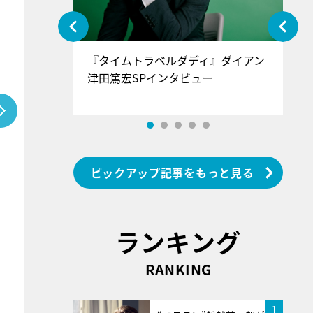
ぐ』＝LOV
『タイムトラベルダディ』ダイアン
『
香SPインタ
津田篤宏SPインタビュー
～
ピックアップ記事をもっと見る
ランキング
RANKING
1