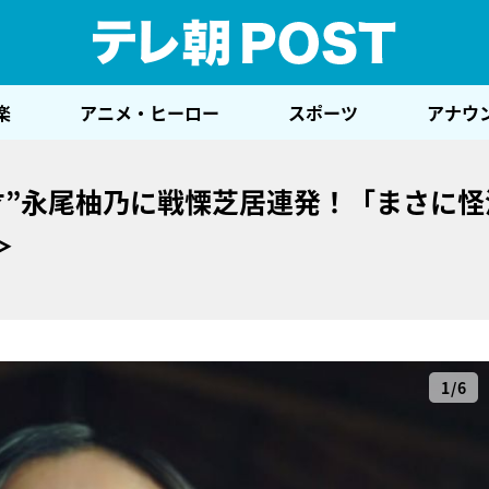
テレ
楽
アニメ・ヒーロー
スポーツ
アナウ
才”永尾柚乃に戦慄芝居連発！「まさに怪
＞
1/6