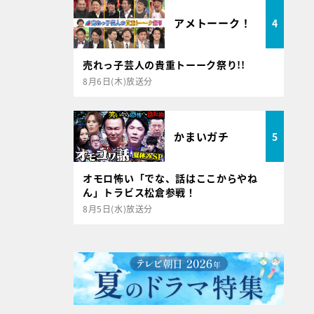
アメトーーク！
4
売れっ子芸人の貴重トーーク祭り!!
8月6日(木)放送分
かまいガチ
5
オモロ怖い「でな、話はここからやね
ん」トラビス松倉参戦！
8月5日(水)放送分