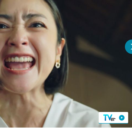
『アイ＝ラブ！げーみん
E齋藤樹愛羅＆佐々木舞
ビュー