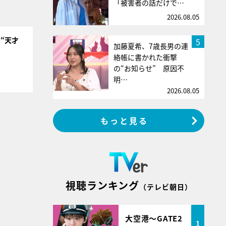
「被害者の話だけで…
2026.08.05
“天才
5
加藤夏希、7歳長男の連
絡帳に書かれた衝撃
の“お知らせ” 原因不
明…
2026.08.05
もっと見る
視聴ランキング
（テレビ朝日）
大空港～GATE2
1