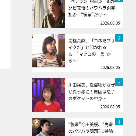
“ベテラン”船越英一郎が
クビ覚悟のパワハラ謝罪
拒否！“後輩”だけ…
2026.08.05
2
高橋真麻、「コネだブサ
イクだ」と叩かれる
も…“マツコの一言”か
ら…
2026.08.05
3
川田裕美、洗濯物がなぜ
か真っ赤に！原因は息子
のポケットの中身…
2026.08.05
4
“後輩”今田美桜、“先輩
のパワハラ問題”に持論