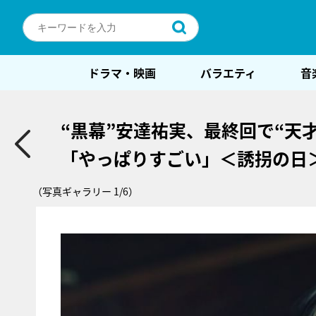
ドラマ・映画
バラエティ
音
“黒幕”安達祐実、最終回で“天
「やっぱりすごい」＜誘拐の日
（写真ギャラリー 1/6）