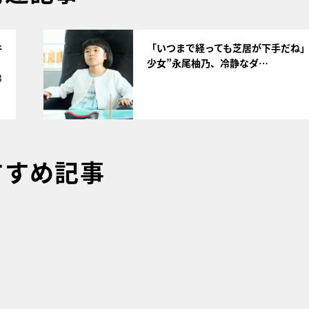
サムネイル
件
「いつまで経っても芝居が下手だね」
少女”永尾柚乃、冷静なダ…
3
すすめ記事