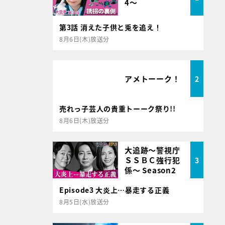
4～
第3話 消えた子供と兎を追え！
8月6日(木)放送分
アメトーーク！
2
売れっ子芸人の貴重トーーク祭り!!
8月6日(木)放送分
大追跡～警視庁
ＳＳＢＣ強行犯
3
係～ Season2
Episode3 大炎上…暴走する正義
8月5日(水)放送分