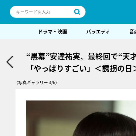
ドラマ・映画
バラエティ
音
“黒幕”安達祐実、最終回で“天
「やっぱりすごい」＜誘拐の日
（写真ギャラリー 3/6）