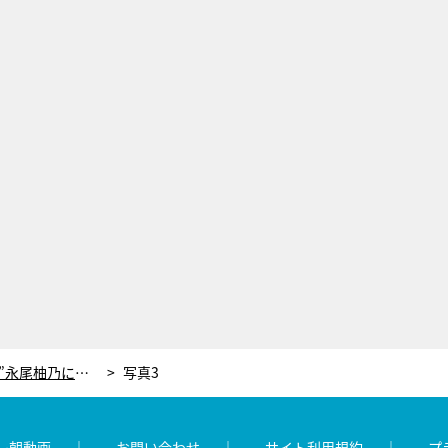
“黒幕”安達祐実、最終回で“天才”永尾柚乃に戦慄芝居連発！「まさに怪演」「やっぱりすごい」＜誘拐の日＞
写真3
レ朝動画
お問い合わせ
サイト利用規約
プ