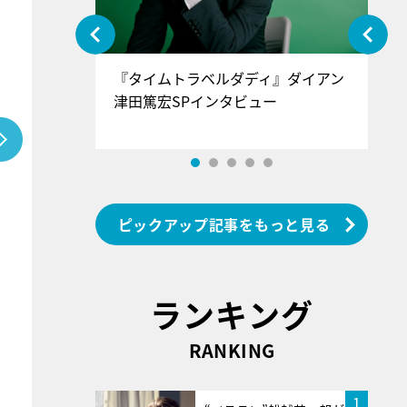
ぐ』＝LOV
『タイムトラベルダディ』ダイアン
『
香SPインタ
津田篤宏SPインタビュー
～
ピックアップ記事をもっと見る
ランキング
RANKING
1