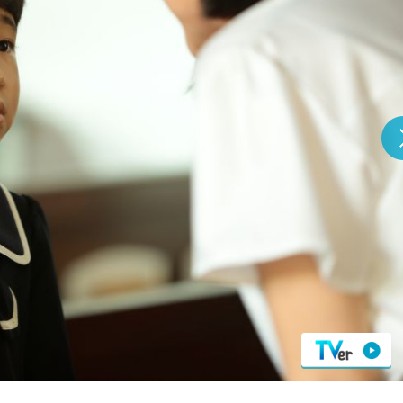
『アイ＝ラブ！げーみん
E齋藤樹愛羅＆佐々木舞
ビュー