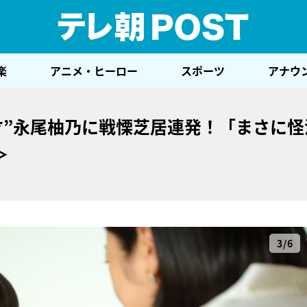
テレ
楽
アニメ・ヒーロー
スポーツ
アナウ
才”永尾柚乃に戦慄芝居連発！「まさに怪
＞
3/6