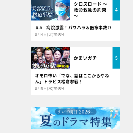
クロスロード ～
救命救急の約束
4
～
＃5 病院激震！パワハラ＆医療事故!?
8月4日(火)放送分
かまいガチ
5
オモロ怖い「でな、話はここからやね
ん」トラビス松倉参戦！
8月5日(水)放送分