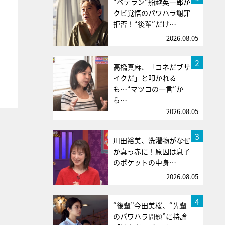
“ベテラン”船越英一郎が
クビ覚悟のパワハラ謝罪
拒否！“後輩”だけ…
2026.08.05
2
高橋真麻、「コネだブサ
イクだ」と叩かれる
も…“マツコの一言”か
ら…
2026.08.05
3
川田裕美、洗濯物がなぜ
か真っ赤に！原因は息子
のポケットの中身…
2026.08.05
4
“後輩”今田美桜、“先輩
のパワハラ問題”に持論