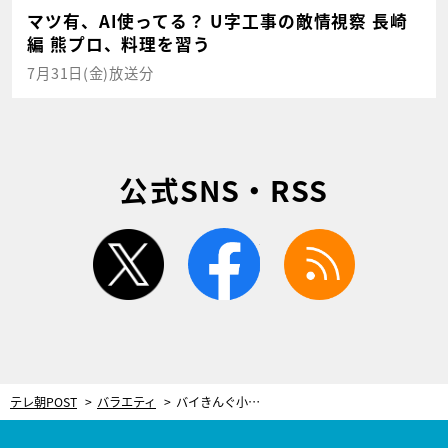
マツ有、AI使ってる？ U字工事の敵情視察 長崎
編 熊プロ、料理を習う
7月31日(金)放送分
公式SNS・RSS
twitter
facebook
rss
テレ朝POST
バラエティ
バイきんぐ小峠、共演者の“ヤラセ疑惑”指摘に「さすがですね」 大好きなシリーズに物言い