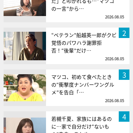
だ」と叩かれるも…“マツコ
の一言”から…
2026.08.05
2
“ベテラン”船越英一郎がクビ
覚悟のパワハラ謝罪拒
否！“後輩”だけ…
2026.08.05
3
マツコ、初めて食べたとき
の“衝撃度ナンバーワングル
メ”を告白「…
2026.08.05
4
若槻千夏、家族にはあるの
に…家で自分だけ“ないも