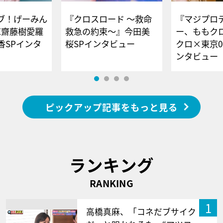
ブ！げーみん
『クロスロード ～救命
『マジプロ
E齋藤樹愛羅
救急の約束～』今田美
ー、ももク
香SPインタ
桜SPインタビュー
クロ×東京0
ンタビュー
ピックアップ記事をもっと見る
ランキング
RANKING
1
高橋真麻、「コネだブサイク