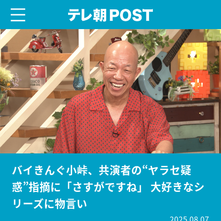
menu
テレ朝POST
バイきんぐ小峠、共演者の“ヤラセ疑
惑”指摘に「さすがですね」 大好きなシ
リーズに物言い
2025.08.07