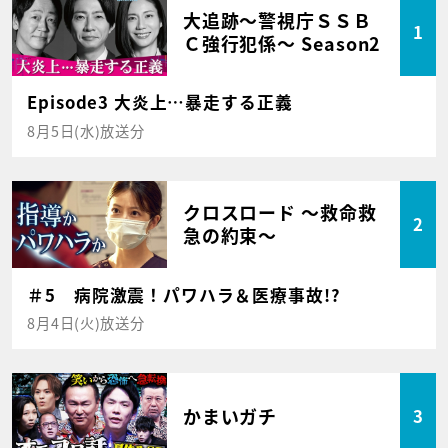
大追跡～警視庁ＳＳＢ
1
Ｃ強行犯係～ Season2
Episode3 大炎上…暴走する正義
8月5日(水)放送分
クロスロード ～救命救
2
急の約束～
＃5 病院激震！パワハラ＆医療事故!?
8月4日(火)放送分
かまいガチ
3