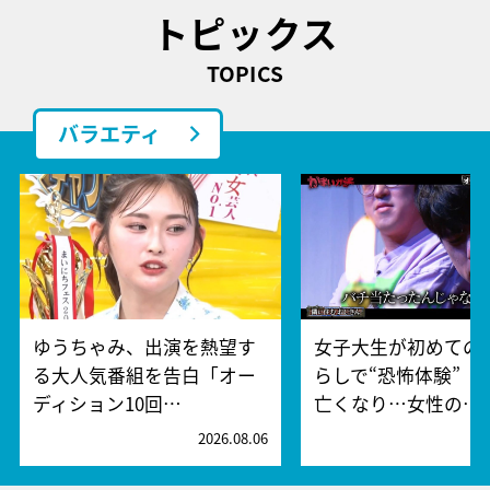
トピックス
TOPICS
バラエティ
ゆうちゃみ、出演を熱望す
女子大生が初めての
る大人気番組を告白「オー
らしで“恐怖体験” 
ディション10回…
亡くなり…女性の…
2026.08.06
2