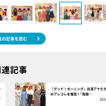
真の記事を読む
関連記事
サムネイル
ン
『グッド！モーニング』出演アナた
のアレコレを報告！“奇跡…
7
202