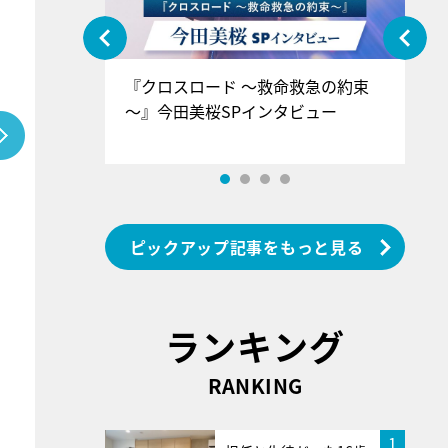
ぐ』＝LOV
『クロスロード ～救命救急の約束
『
香SPインタ
～』今田美桜SPインタビュー
ロ
ン
ピックアップ記事をもっと見る
ランキング
RANKING
1