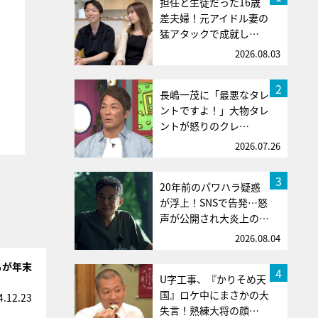
担任と生徒だった16歳
差夫婦！元アイドル妻の
猛アタックで成就し…
2026.08.03
2
長嶋一茂に「最悪なタレ
ントですよ！」大物タレ
ントが怒りのクレ…
2026.07.26
3
20年前のパワハラ疑惑
が浮上！SNSで告発…怒
声が公開され大炎上の…
2026.08.04
ちが年末
4
U字工事、『かりそめ天
国』ロケ中にまさかの大
4.12.23
失言！熟練大将の顔…