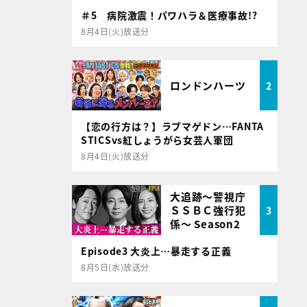
＃5 病院激震！パワハラ＆医療事故!?
8月4日(火)放送分
ロンドンハーツ
2
【恋の行方は？】ラブマゲドン…FANTA
STICSvs紅しょうがら女芸人軍団
8月4日(火)放送分
大追跡～警視庁
ＳＳＢＣ強行犯
3
係～ Season2
Episode3 大炎上…暴走する正義
8月5日(水)放送分