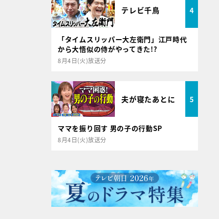
テレビ千鳥
4
「タイムスリッパー大左衛門」江戸時代
から大悟似の侍がやってきた!?
8月4日(火)放送分
夫が寝たあとに
5
ママを振り回す 男の子の行動SP
8月4日(火)放送分