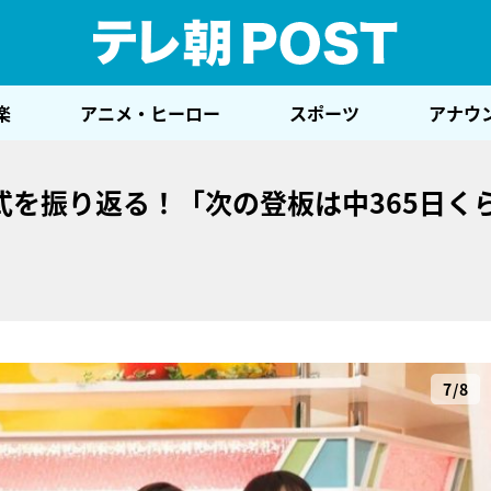
テレ
楽
アニメ・ヒーロー
スポーツ
アナウ
式を振り返る！「次の登板は中365日く
7/8