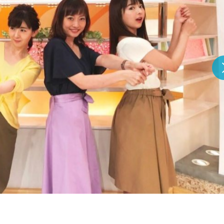
『アイ＝ラブ！げーみん
E齋藤樹愛羅＆佐々木舞
ビュー