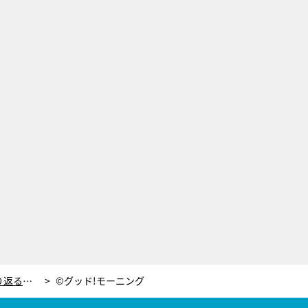
松尾由美子アナ、ノーバン始球式を振り返る！「次の登板は中365日くらい必要」
©グッド!モーニング