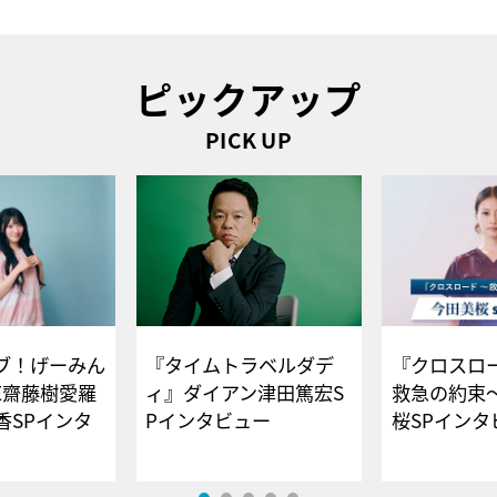
ピックアップ
PICK UP
ブ！げーみん
『タイムトラベルダデ
『クロスロー
E齋藤樹愛羅
ィ』ダイアン津田篤宏S
救急の約束
香SPインタ
Pインタビュー
桜SPイ