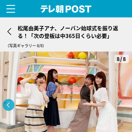
menu
テレ朝POST
松尾由美子アナ、ノーバン始球式を振り返
る！「次の登板は中365日くらい必要」
（写真ギャラリー 8/8）
8/8