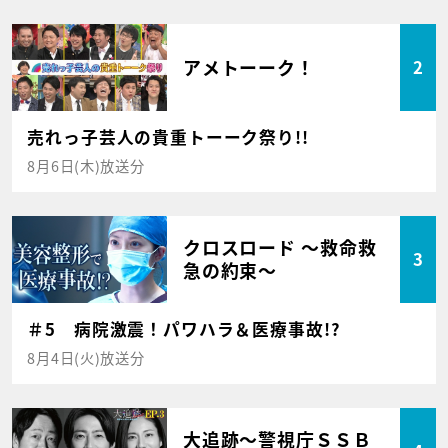
アメトーーク！
2
売れっ子芸人の貴重トーーク祭り!!
8月6日(木)放送分
クロスロード ～救命救
3
急の約束～
＃5 病院激震！パワハラ＆医療事故!?
8月4日(火)放送分
大追跡～警視庁ＳＳＢ