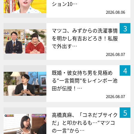
ション10…
2026.08.06
3
マツコ、みずからの洗濯事情
を明かし有吉おどろき！私服
で外出す…
2026.08.07
4
既婚・彼女持ち男を見極め
る“一言質問”をレインボー池
田が伝授！…
2026.08.07
5
高橋真麻、「コネだブサイク
だ」と叩かれるも…“マツコ
の一言”から…