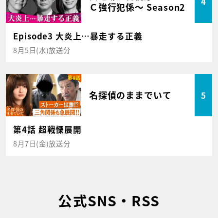
4
Ｃ強行犯係～ Season2
Episode3 大炎上…暴走する正義
8月5日(水)放送分
名探偵のままでいて
5
第4話 超戦慄展開
8月7日(金)放送分
公式SNS・RSS