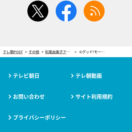
twitter
facebook
rss
テレ朝POST
その他
松尾由美子アナ、ノーバン始球式を振り返る！「次の登板は中365日くらい必要」
©グッド!モーニング
テレビ朝日
テレ朝動画
お問い合わせ
サイト利用規約
プライバシーポリシー