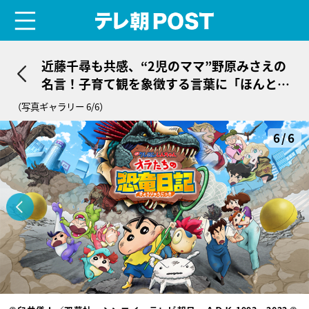
menu
テレ朝POST
近藤千尋も共感、“2児のママ”野原みさえの
名言！子育て観を象徴する言葉に「ほんと頑
張ってる」
（写真ギャラリー 6/6）
6/6