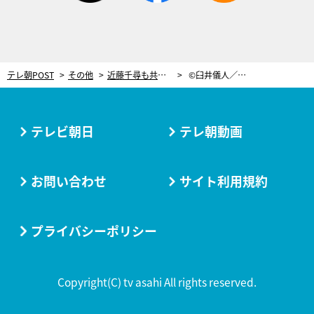
テレ朝POST
その他
近藤千尋も共感、“2児のママ”野原みさえの名言！子育て観を象徴する言葉に「ほんと頑張ってる」
©臼井儀人／双葉社・シンエイ・テレビ朝日・ＡＤＫ 1993〜2022 ©臼井儀人/双葉社・シンエイ・テレビ朝日・ADK
テレビ朝日
テレ朝動画
お問い合わせ
サイト利用規約
プライバシーポリシー
Copyright(C) tv asahi All rights reserved.