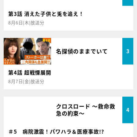
第3話 消えた子供と兎を追え！
8月6日(木)放送分
名探偵のままでいて
3
第4話 超戦慄展開
8月7日(金)放送分
クロスロード ～救命救
4
急の約束～
＃5 病院激震！パワハラ＆医療事故!?