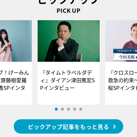
PICK UP
ブ！げーみん
『タイムトラベルダデ
『クロスロー
E齋藤樹愛羅
ィ』ダイアン津田篤宏S
救急の約束
香SPインタ
Pインタビュー
桜SPイ
ピックアップ記事をもっと見る