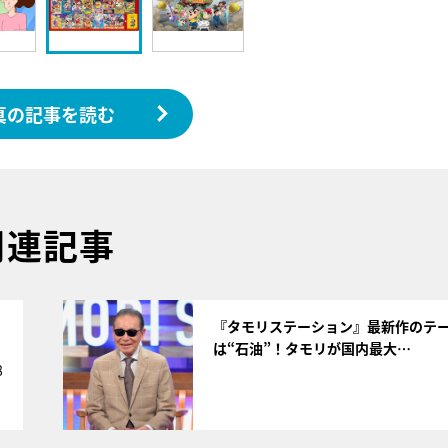
真の記事を読む
関連記事
サムネイル
く
『タモリステーション』最新作のテ
は“石油”！タモリが国内最大…
8