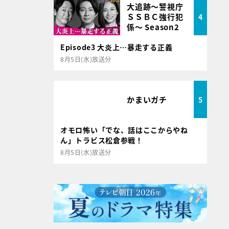
大追跡～警視庁
ＳＳＢＣ強行犯
4
係～ Season2
Episode3 大炎上…暴走する正義
8月5日(水)放送分
かまいガチ
5
オモロ怖い「でな、話はここからやね
ん」トラビス松倉参戦！
8月5日(水)放送分