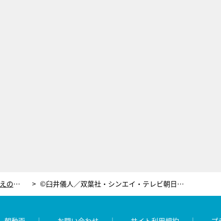
近藤千尋も共感、“2児のママ”野原みさえの名言！子育て観を象徴する言葉に「ほんと頑張ってる」
©臼井儀人／双葉社・シンエイ・テレビ朝日・ＡＤＫ 1993〜2022 ©臼井儀人/双葉社・シンエイ・テレビ朝日・ADK
レ朝動画
お問い合わせ
サイト利用規約
プ