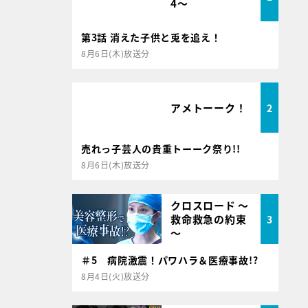
4～
第3話 消えた子供と兎を追え！
8月6日(木)放送分
アメトーーク！
2
売れっ子芸人の貴重トーーク祭り!!
8月6日(木)放送分
クロスロード ～
救命救急の約束
3
～
＃5 病院激震！パワハラ＆医療事故!?
8月4日(火)放送分