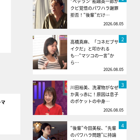
“ベテラン”船越英一郎が
クビ覚悟のパワハラ謝罪
拒否！“後輩”だけ…
2026.08.05
2
高橋真麻、「コネだブサ
イクだ」と叩かれる
も…“マツコの一言”か
ら…
2026.08.05
3
川田裕美、洗濯物がなぜ
か真っ赤に！原因は息子
のポケットの中身…
ーマ
2026.08.05
4
“後輩”今田美桜、“先輩
のパワハラ問題”に持論