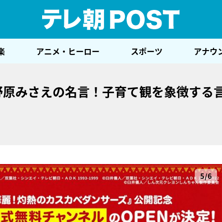
テレ
楽
アニメ・ヒーロー
スポーツ
アナウ
野原みさえの名言！子育て観を象徴する
5/6