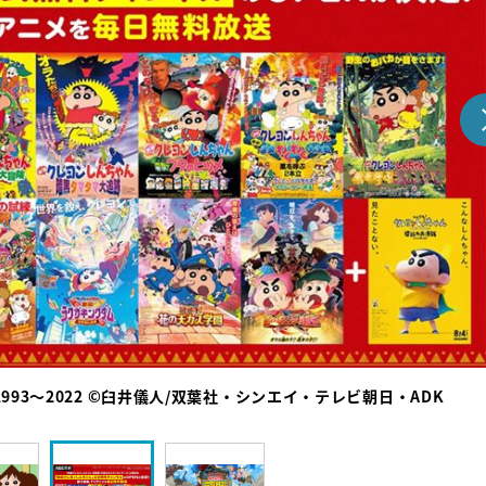
『アイ＝ラブ！げーみん
E齋藤樹愛羅＆佐々木舞
ビュー
93〜2022 ©臼井儀人/双葉社・シンエイ・テレビ朝日・ADK