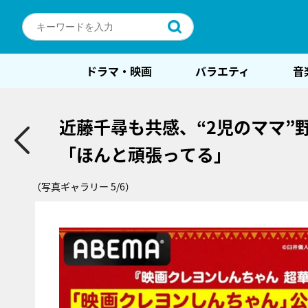
ドラマ・映画
バラエティ
音
近藤千尋も共感、“2児のママ”
「ほんと頑張ってる」
（写真ギャラリー 5/6）