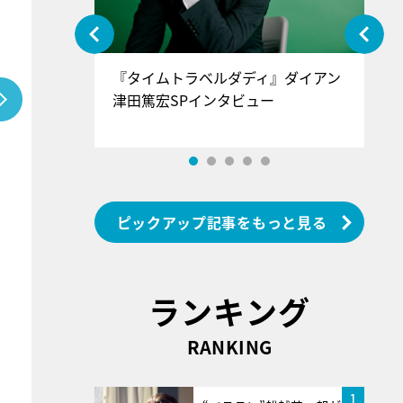
ぐ』＝LOV
『タイムトラベルダディ』ダイアン
『
香SPインタ
津田篤宏SPインタビュー
～
ピックアップ記事をもっと見る
ランキング
RANKING
1