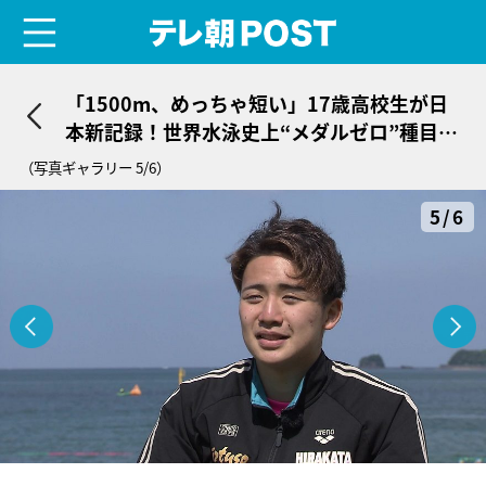
menu
テレ朝POST
「1500m、めっちゃ短い」17歳高校生が日
本新記録！世界水泳史上“メダルゼロ”種目に
挑む新星、その強さの理由
（写真ギャラリー 5/6）
5/6