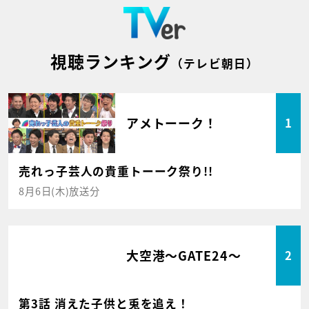
視聴ランキング
（テレビ朝日）
アメトーーク！
1
売れっ子芸人の貴重トーーク祭り!!
8月6日(木)放送分
大空港～GATE24～
2
第3話 消えた子供と兎を追え！