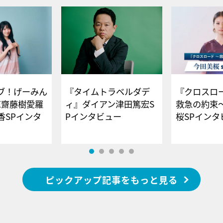
ブ！げーみん
『タイムトラベルダデ
『クロスロー
E齋藤樹愛羅
ィ』ダイアン津田篤宏S
救急の約束
香SPインタ
Pインタビュー
桜SPイ
ピックアップ記事をもっと見る