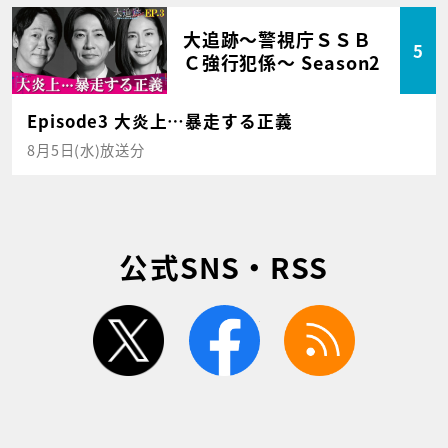
大追跡～警視庁ＳＳＢ
5
Ｃ強行犯係～ Season2
Episode3 大炎上…暴走する正義
8月5日(水)放送分
公式SNS・RSS
twitter
facebook
rss