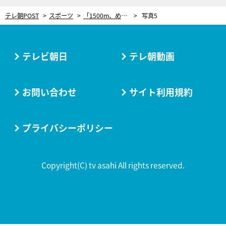
テレ朝POST
スポーツ
「1500m、めっちゃ短い」17歳高校生が日本新記録！世界水泳史上“メダルゼロ”種目に挑む新星、その強さの理由
写真5
テレビ朝日
テレ朝動画
お問い合わせ
サイト利用規約
プライバシーポリシー
Copyright(C) tv asahi All rights reserved.