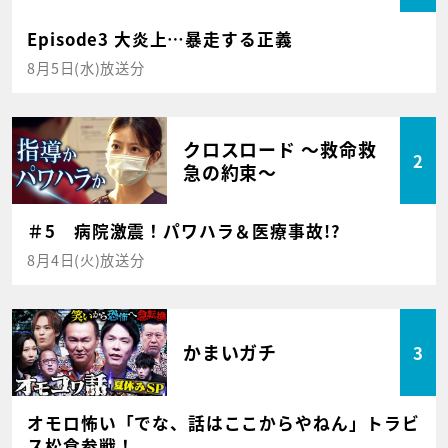
Episode3 大炎上…暴走する正義
8月5日(水)放送分
クロスロード ～救命救
2
急の約束～
＃5 病院激震！パワハラ＆医療事故!?
8月4日(火)放送分
かまいガチ
3
オモロ怖い「でな、話はここからやねん」トラビ
ス松倉参戦！