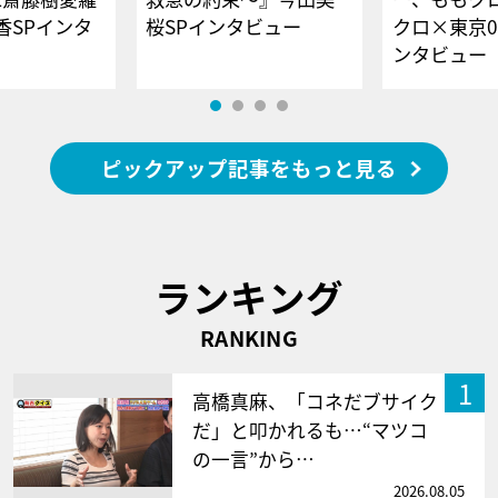
香SPインタ
桜SPインタビュー
クロ×東京0
ンタビュー
ピックアップ記事をもっと見る
ランキング
RANKING
1
高橋真麻、「コネだブサイク
だ」と叩かれるも…“マツコ
の一言”から…
2026.08.05