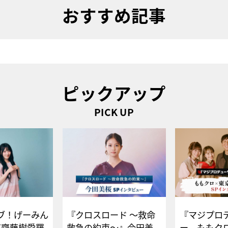
おすすめ記事
ピックアップ
PICK UP
ブ！げーみん
『クロスロード ～救命
『マジプロ
E齋藤樹愛羅
救急の約束～』今田美
ー、ももク