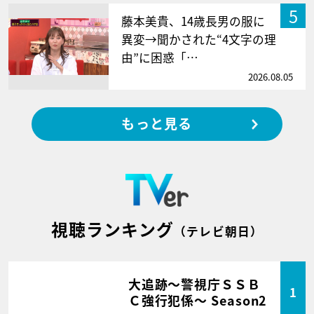
5
藤本美貴、14歳長男の服に
異変→聞かされた“4文字の理
由”に困惑「…
2026.08.05
もっと見る
視聴ランキング
（テレビ朝日）
大追跡～警視庁ＳＳＢ
1
Ｃ強行犯係～ Season2