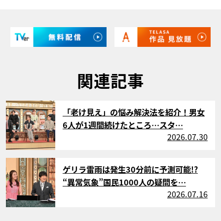
関連記事
サムネイル
「老け見え」の悩み解決法を紹介！男女
6人が1週間続けたところ…スタ…
2026.07.30
サムネイル
ゲリラ雷雨は発生30分前に予測可能!?
“異常気象”国民1000人の疑問を…
2026.07.16