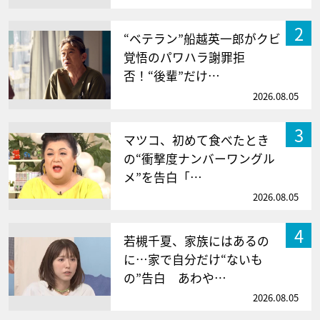
2
“ベテラン”船越英一郎がクビ
覚悟のパワハラ謝罪拒
否！“後輩”だけ…
2026.08.05
3
マツコ、初めて食べたとき
の“衝撃度ナンバーワングル
メ”を告白「…
2026.08.05
4
若槻千夏、家族にはあるの
に…家で自分だけ“ないも
の”告白 あわや…
2026.08.05