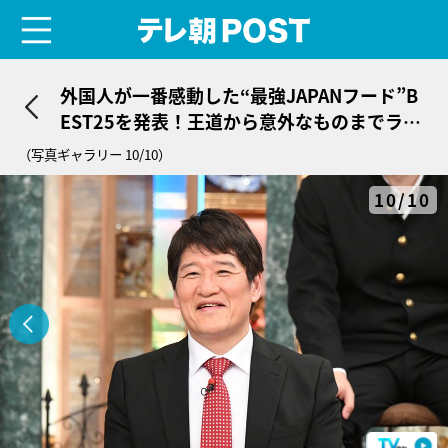
menu
テレ朝POST
外国人が一番感動した“最強JAPANフード”B
EST25を発表！王道から意外なものまでラン
クイン
（写真ギャラリー 10/10）
10/10