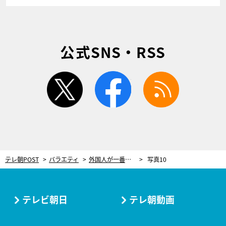
公式SNS・RSS
twitter
facebook
rss
テレ朝POST
バラエティ
外国人が一番感動した“最強JAPANフード”BEST25を発表！王道から意外なものまでランクイン
写真10
テレビ朝日
テレ朝動画