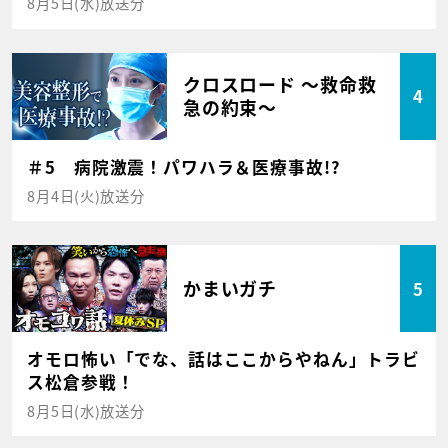
8月5日(水)放送分
クロスロード ～救命救
4
急の約束～
＃5 病院激震！パワハラ＆医療事故!?
8月4日(火)放送分
かまいガチ
5
オモロ怖い「でな、話はここからやねん」トラビ
ス松倉参戦！
8月5日(水)放送分