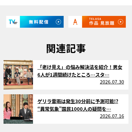
関連記事
サムネイル
「老け見え」の悩み解決法を紹介！男女
6人が1週間続けたところ…スタ…
2026.07.30
サムネイル
ゲリラ雷雨は発生30分前に予測可能!?
“異常気象”国民1000人の疑問を…
2026.07.16