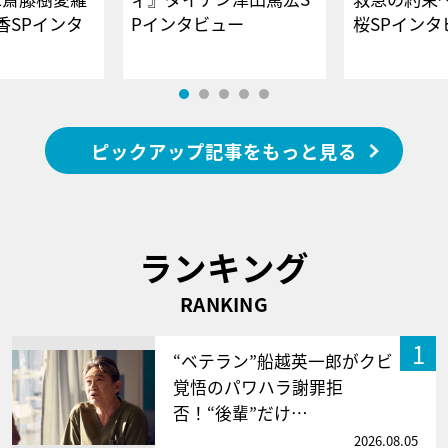
香SPインタ
Pインタビュー
桜SPイ
ピックアップ記事をもっと見る
ランキング
RANKING
1
“ベテラン”船越英一郎がクビ
覚悟のパワハラ謝罪拒
否！“後輩”だけ…
2026.08.05