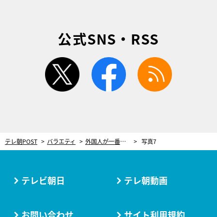
公式SNS・RSS
twitter
facebook
rss
テレ朝POST
バラエティ
外国人が一番感動した“最強JAPANフード”BEST25を発表！王道から意外なものまでランクイン
写真7
テレビ朝日
テレ朝動画
お問い合わせ
サイト利用規約