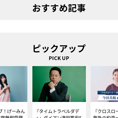
おすすめ記事
ピックアップ
PICK UP
ブ！げーみん
『タイムトラベルダデ
『クロスロー
E齋藤樹愛羅
ィ』ダイアン津田篤宏S
救急の約束