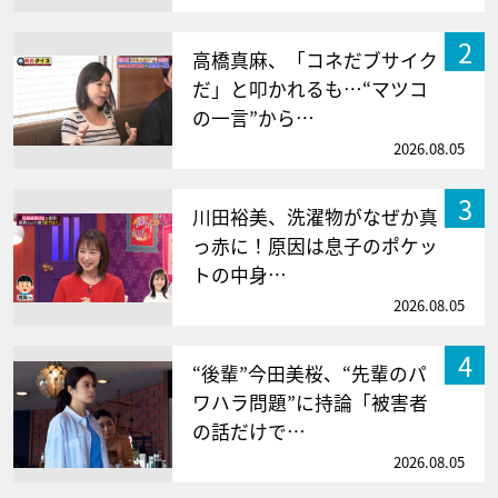
2
高橋真麻、「コネだブサイク
だ」と叩かれるも…“マツコ
の一言”から…
2026.08.05
3
川田裕美、洗濯物がなぜか真
っ赤に！原因は息子のポケッ
トの中身…
2026.08.05
4
“後輩”今田美桜、“先輩のパ
ワハラ問題”に持論「被害者
の話だけで…
2026.08.05