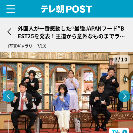
menu
テレ朝POST
外国人が一番感動した“最強JAPANフード”B
EST25を発表！王道から意外なものまでラン
クイン
（写真ギャラリー 7/10）
7/10