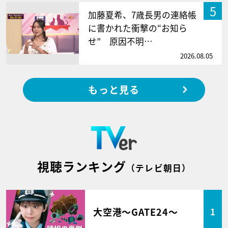
5
加藤夏希、7歳長男の連絡帳
に書かれた衝撃の“お知ら
せ” 原因不明…
2026.08.05
もっと見る
視聴ランキング
（テレビ朝日）
大空港～GATE24～
1