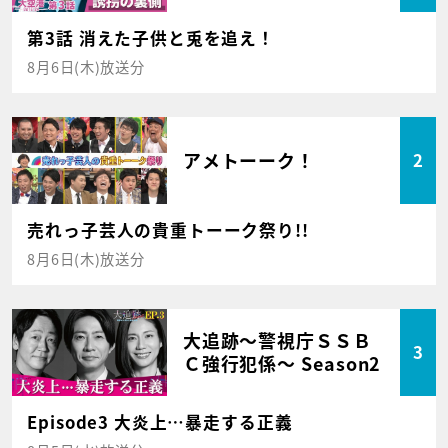
第3話 消えた子供と兎を追え！
8月6日(木)放送分
アメトーーク！
2
売れっ子芸人の貴重トーーク祭り!!
8月6日(木)放送分
大追跡～警視庁ＳＳＢ
3
Ｃ強行犯係～ Season2
Episode3 大炎上…暴走する正義