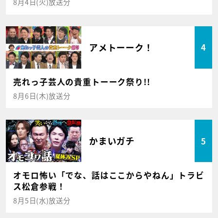
8月4日(火)放送分
アメトーーク！
4
売れっ子芸人の貴重トーーク祭り!!
8月6日(木)放送分
かまいガチ
5
オモロ怖い「でな、話はここからやねん」トラビ
ス松倉参戦！
8月5日(水)放送分