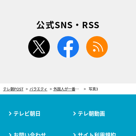
公式SNS・RSS
twitter
facebook
rss
テレ朝POST
バラエティ
外国人が一番感動した“最強JAPANフード”BEST25を発表！王道から意外なものまでランクイン
写真3
テレビ朝日
テレ朝動画
お問い合わせ
サイト利用規約