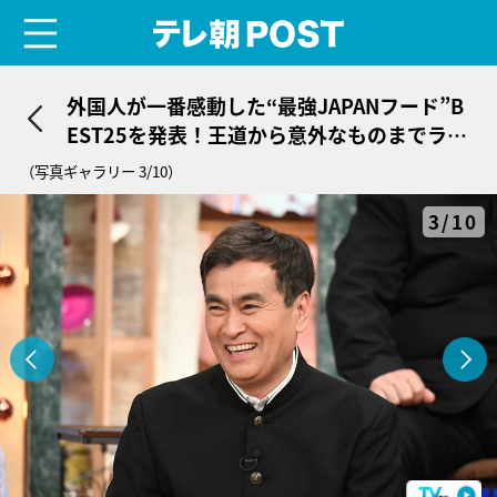
menu
テレ朝POST
外国人が一番感動した“最強JAPANフード”B
EST25を発表！王道から意外なものまでラン
クイン
（写真ギャラリー 3/10）
3/10