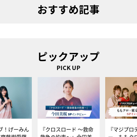
おすすめ記事
ピックアップ
PICK UP
ブ！げーみん
『クロスロード ～救命
『マジプロ
E齋藤樹愛羅
救急の約束～』今田美
ー、ももク