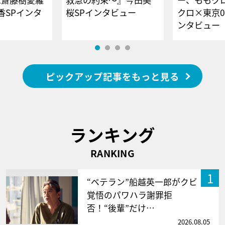
香SPインタ
桜SPインタビュー
クロ×東京0
ンタビュー
ピックアップ記事をもっと見る
ランキング
RANKING
1
“ベテラン”船越英一郎がクビ
覚悟のパワハラ謝罪拒
否！“後輩”だけ…
2026.08.05