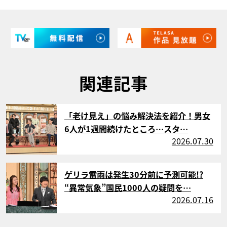
関連記事
サムネイル
「老け見え」の悩み解決法を紹介！男女
6人が1週間続けたところ…スタ…
2026.07.30
サムネイル
ゲリラ雷雨は発生30分前に予測可能!?
“異常気象”国民1000人の疑問を…
2026.07.16