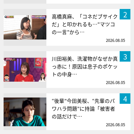
2
高橋真麻、「コネだブサイク
だ」と叩かれるも…“マツコ
の一言”から…
2026.08.05
3
川田裕美、洗濯物がなぜか真
っ赤に！原因は息子のポケッ
トの中身…
2026.08.05
4
“後輩”今田美桜、“先輩のパ
ワハラ問題”に持論「被害者
の話だけで…
2026.08.05