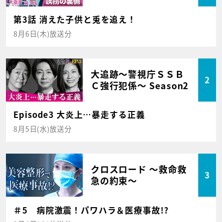
第3話 消えた子供と兎を追え！
8月6日(木)放送分
大追跡～警視庁ＳＳＢ
2
Ｃ強行犯係～ Season2
Episode3 大炎上…暴走する正義
8月5日(水)放送分
クロスロード ～救命救
3
急の約束～
＃5 病院激震！パワハラ＆医療事故!?