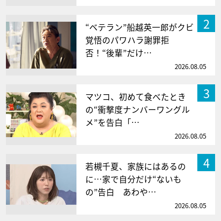
2
“ベテラン”船越英一郎がクビ
覚悟のパワハラ謝罪拒
否！“後輩”だけ…
2026.08.05
3
マツコ、初めて食べたとき
の“衝撃度ナンバーワングル
メ”を告白「…
2026.08.05
4
若槻千夏、家族にはあるの
に…家で自分だけ“ないも
の”告白 あわや…
2026.08.05