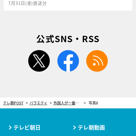
7月31日(金)放送分
公式SNS・RSS
twitter
facebook
rss
テレ朝POST
バラエティ
外国人が一番感動した“最強JAPANフード”BEST25を発表！王道から意外なものまでランクイン
写真8
テレビ朝日
テレ朝動画