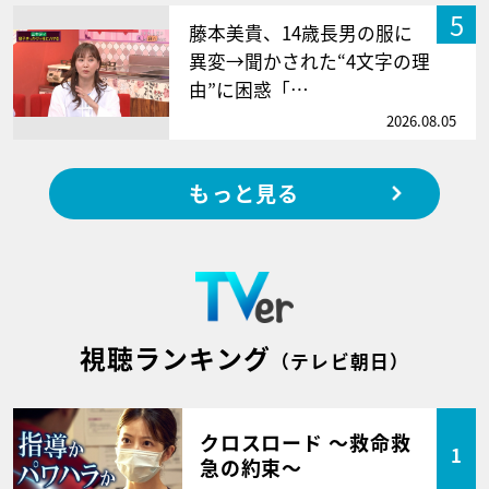
5
藤本美貴、14歳長男の服に
異変→聞かされた“4文字の理
由”に困惑「…
2026.08.05
もっと見る
視聴ランキング
（テレビ朝日）
クロスロード ～救命救
1
急の約束～