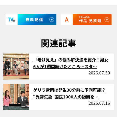
関連記事
サムネイル
「老け見え」の悩み解決法を紹介！男女
6人が1週間続けたところ…スタ…
2026.07.30
サムネイル
ゲリラ雷雨は発生30分前に予測可能!?
“異常気象”国民1000人の疑問を…
2026.07.16