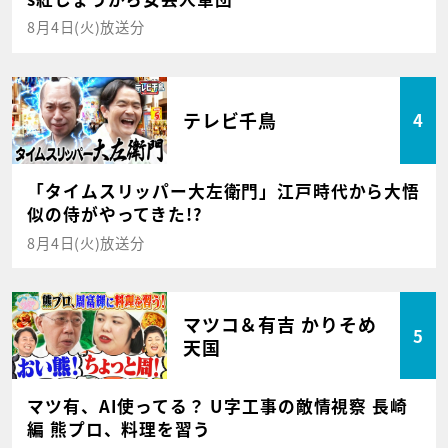
8月4日(火)放送分
テレビ千鳥
4
「タイムスリッパー大左衛門」江戸時代から大悟
似の侍がやってきた!?
8月4日(火)放送分
マツコ＆有吉 かりそめ
5
天国
マツ有、AI使ってる？ U字工事の敵情視察 長崎
編 熊プロ、料理を習う