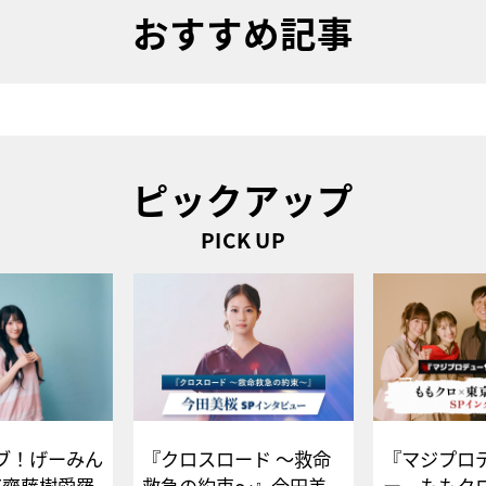
おすすめ記事
ピックアップ
PICK UP
ブ！げーみん
『クロスロード ～救命
『マジプロ
E齋藤樹愛羅
救急の約束～』今田美
ー、ももク