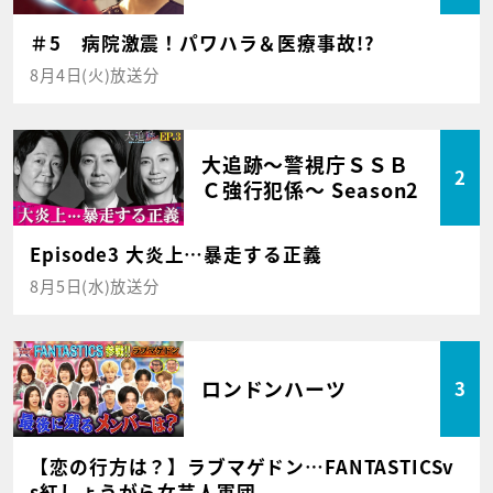
＃5 病院激震！パワハラ＆医療事故!?
8月4日(火)放送分
大追跡～警視庁ＳＳＢ
2
Ｃ強行犯係～ Season2
Episode3 大炎上…暴走する正義
8月5日(水)放送分
ロンドンハーツ
3
【恋の行方は？】ラブマゲドン…FANTASTICSv
s紅しょうがら女芸人軍団