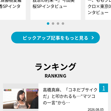
香SPインタ
桜SPインタビュー
クロ×東京0
ンタビュー
ピックアップ記事をもっと見る
ランキング
RANKING
1
高橋真麻、「コネだブサイク
だ」と叩かれるも…“マツコ
の一言”から…
2026.08.05