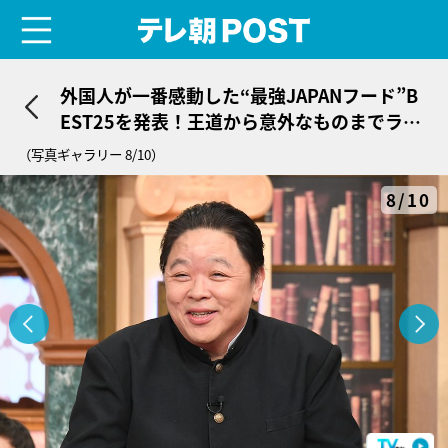
menu
テレ朝POST
外国人が一番感動した“最強JAPANフード”B
EST25を発表！王道から意外なものまでラン
クイン
（写真ギャラリー 8/10）
8/10