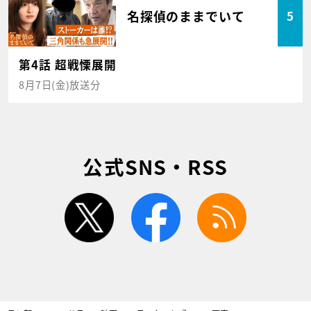
名探偵のままでいて
5
第4話 超戦慄展開
8月7日(金)放送分
公式SNS・RSS
twitter
facebook
rss