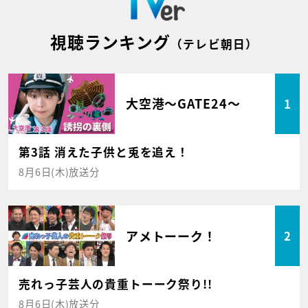
視聴ランキング
（テレビ朝日）
大空港～GATE24～
1
第3話 消えた子供と兎を追え！
8月6日(木)放送分
アメトーーク！
2
売れっ子芸人の貴重トーーク祭り!!
8月6日(木)放送分