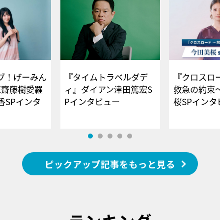
ブ！げーみん
『タイムトラベルダデ
『クロスロー
E齋藤樹愛羅
ィ』ダイアン津田篤宏S
救急の約束
香SPインタ
Pインタビュー
桜SPイ
ピックアップ記事をもっと見る