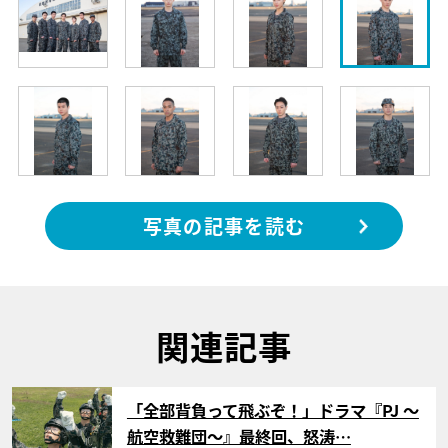
写真の記事を読む
関連記事
サムネイル
「全部背負って飛ぶぞ！」ドラマ『PJ ～
航空救難団～』最終回、怒涛…