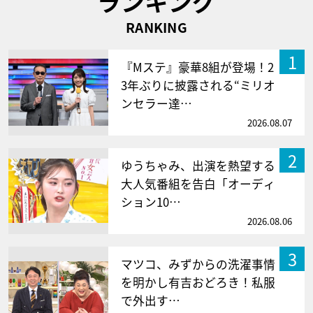
ランキング
RANKING
1
『Mステ』豪華8組が登場！2
3年ぶりに披露される“ミリオ
ンセラー達…
2026.08.07
2
ゆうちゃみ、出演を熱望する
大人気番組を告白「オーディ
ション10…
2026.08.06
3
マツコ、みずからの洗濯事情
を明かし有吉おどろき！私服
で外出す…