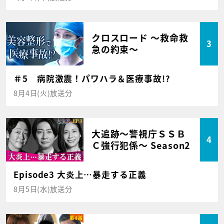
クロスロード ～救命救
3
急の約束～
＃5 病院激震！パワハラ＆医療事故!?
8月4日(火)放送分
大追跡～警視庁ＳＳＢ
4
Ｃ強行犯係～ Season2
Episode3 大炎上…暴走する正義
8月5日(水)放送分