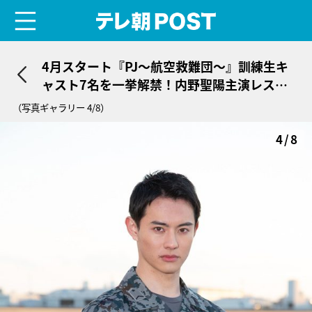
menu
テレ朝POST
4月スタート『PJ～航空救難団～』訓練生キ
ャスト7名を一挙解禁！内野聖陽主演レスキ
ュー大作
（写真ギャラリー 4/8）
4/8