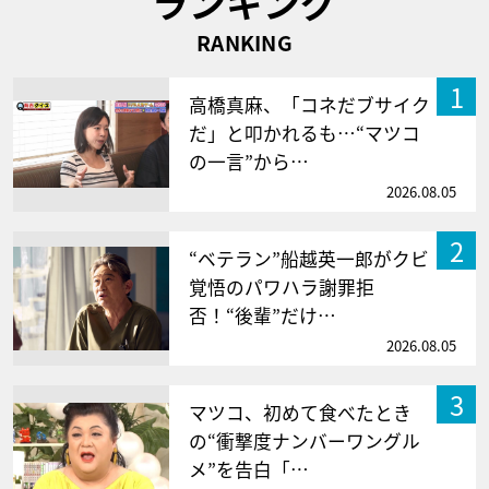
ランキング
RANKING
1
高橋真麻、「コネだブサイク
だ」と叩かれるも…“マツコ
の一言”から…
2026.08.05
2
“ベテラン”船越英一郎がクビ
覚悟のパワハラ謝罪拒
否！“後輩”だけ…
2026.08.05
3
マツコ、初めて食べたとき
の“衝撃度ナンバーワングル
メ”を告白「…