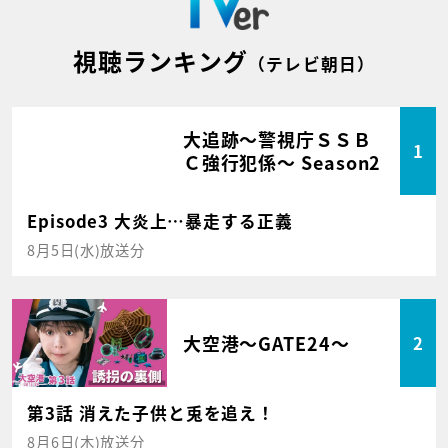
視聴ランキング
（テレビ朝日）
大追跡～警視庁ＳＳＢ
1
Ｃ強行犯係～ Season2
Episode3 大炎上…暴走する正義
8月5日(水)放送分
大空港～GATE24～
2
第3話 消えた子供と兎を追え！
8月6日(木)放送分