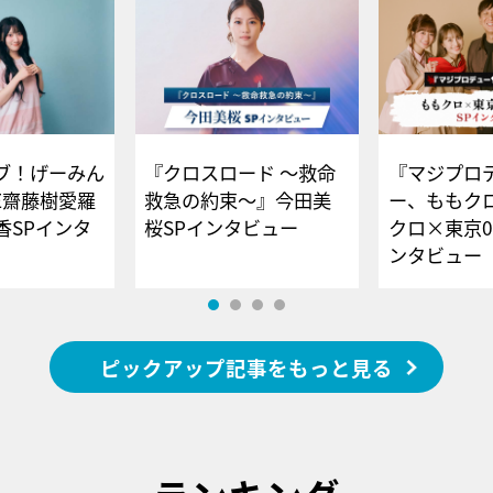
ブ！げーみん
『クロスロード ～救命
『マジプロ
E齋藤樹愛羅
救急の約束～』今田美
ー、ももク
香SPインタ
桜SPインタビュー
クロ×東京0
ンタビュー
ピックアップ記事をもっと見る