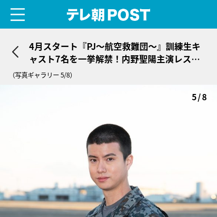
menu
テレ朝POST
4月スタート『PJ～航空救難団～』訓練生キ
ャスト7名を一挙解禁！内野聖陽主演レスキ
ュー大作
（写真ギャラリー 5/8）
5/8