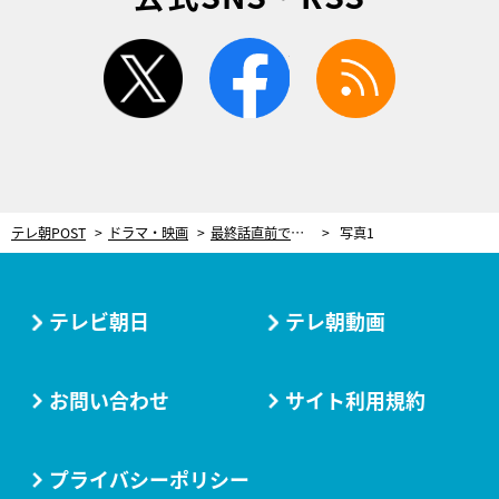
twitter
facebook
rss
テレ朝POST
ドラマ・映画
最終話直前で最大のウソが判明！“社長”橋爪功の衝撃行動に「何枚も上手だ！」＜プライベートバンカー＞
写真1
テレビ朝日
テレ朝動画
お問い合わせ
サイト利用規約
プライバシーポリシー