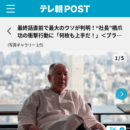
menu
テレ朝POST
最終話直前で最大のウソが判明！“社長”橋爪
功の衝撃行動に「何枚も上手だ！」＜プライ
ベートバンカー＞
（写真ギャラリー 1/5）
1/5