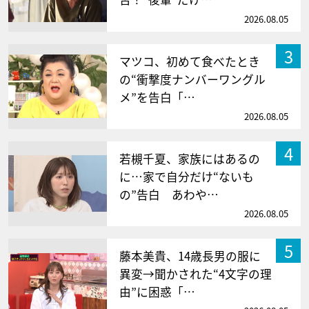
2026.08.05
3
マツコ、初めて食べたとき
の“衝撃度ナンバーワングル
メ”を告白「…
2026.08.05
4
若槻千夏、家族にはあるの
に…家で自分だけ“ないも
の”告白 あわや…
2026.08.05
5
藤本美貴、14歳長男の服に
異変→聞かされた“4文字の理
由”に困惑「…