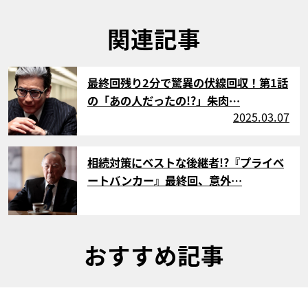
関連記事
サムネイル
最終回残り2分で驚異の伏線回収！第1話
の「あの人だったの!?」朱肉…
2025.03.07
サムネイル
相続対策にベストな後継者!?『プライベ
ートバンカー』最終回、意外…
おすすめ記事