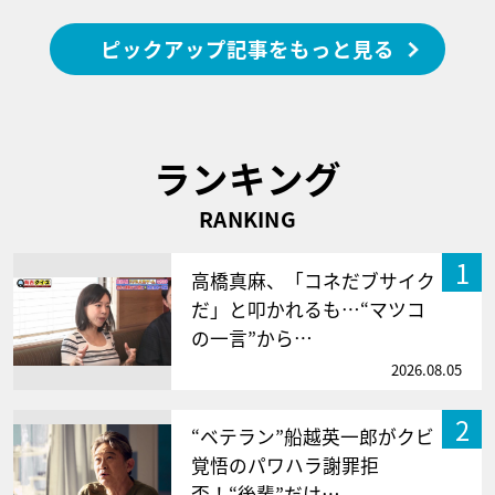
ピックアップ記事をもっと見る
ランキング
RANKING
1
高橋真麻、「コネだブサイク
だ」と叩かれるも…“マツコ
の一言”から…
2026.08.05
2
“ベテラン”船越英一郎がクビ
覚悟のパワハラ謝罪拒
否！“後輩”だけ…