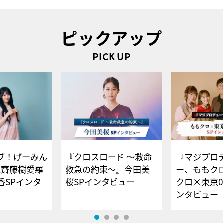
ピックアップ
PICK UP
ブ！げーみん
『クロスロード ～救命
『マジプロ
E齋藤樹愛羅
救急の約束～』今田美
ー、ももク
香SPインタ
桜SPインタビュー
クロ×東京0
ンタビュー