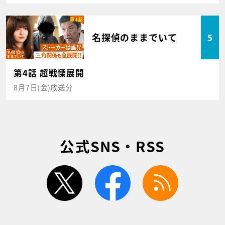
名探偵のままでいて
5
第4話 超戦慄展開
8月7日(金)放送分
公式SNS・RSS
twitter
facebook
rss