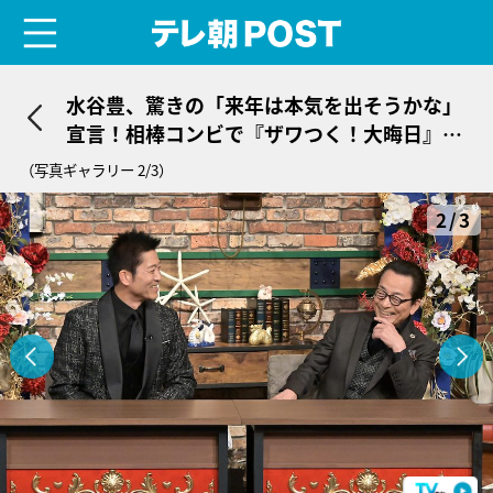
menu
テレ朝POST
水谷豊、驚きの「来年は本気を出そうかな」
宣言！相棒コンビで『ザワつく！大晦日』に
3年連続参戦
（写真ギャラリー 2/3）
2/3