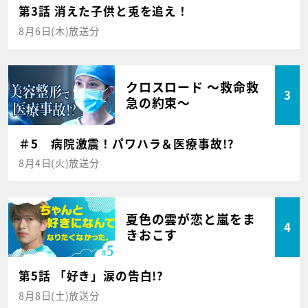
第3話 消えた子供と兎を追え！
8月6日(木)放送分
クロスロード ～救命救
3
急の約束～
＃5 病院激震！パワハラ＆医療事故!?
8月4日(火)放送分
夏色の雲が恋と嵐をま
4
きおこす
第5話 「好き」涙の告白!?
8月8日(土)放送分