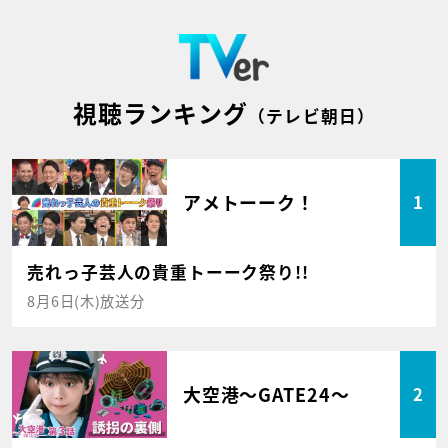
視聴ランキング
（テレビ朝日）
アメトーーク！
1
売れっ子芸人の貴重トーーク祭り!!
8月6日(木)放送分
大空港～GATE24～
2