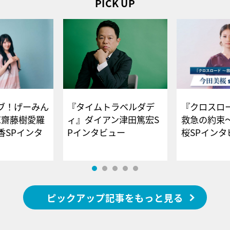
PICK UP
ブ！げーみん
『タイムトラベルダデ
『クロスロー
E齋藤樹愛羅
ィ』ダイアン津田篤宏S
救急の約束
香SPインタ
Pインタビュー
桜SPイ
ピックアップ記事をもっと見る