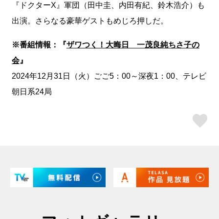
『ドクターX』軍団（田中圭、内田有紀、鈴木浩介）も
出演。さらなる豪華ゲストもめじろ押しだ。
※番組情報：『
ザワつく！大晦日 一茂良純ちさ子の
会
』
2024年12月31日（火）ごご5：00～深夜1：00、テレビ
朝日系24局
ス