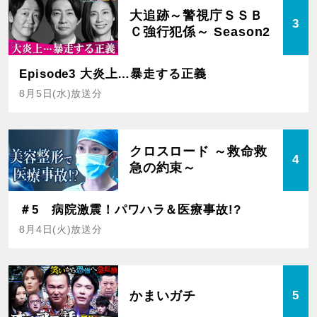
大追跡～警視庁ＳＳＢ
3
Ｃ強行犯係～ Season2
Episode3 大炎上…暴走する正義
8月5日(水)放送分
クロスロード ～救命救
4
急の約束～
＃5 病院激震！パワハラ＆医療事故!?
8月4日(火)放送分
かまいガチ
5