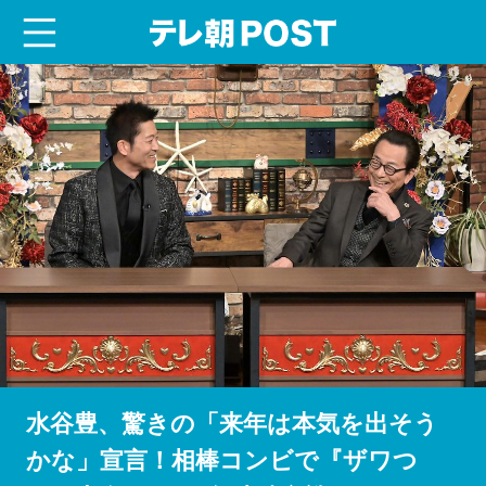
menu
テレ朝POST
水谷豊、驚きの「来年は本気を出そう
かな」宣言！相棒コンビで『ザワつ