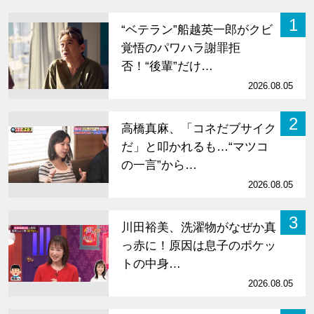
1
“ベテラン”船越英一郎がクビ
覚悟のパワハラ謝罪拒
否！“後輩”だけ…
2026.08.05
2
高橋真麻、「コネだブサイク
だ」と叩かれるも…“マツコ
の一言”から…
2026.08.05
3
川田裕美、洗濯物がなぜか真
っ赤に！原因は息子のポケッ
トの中身…
2026.08.05