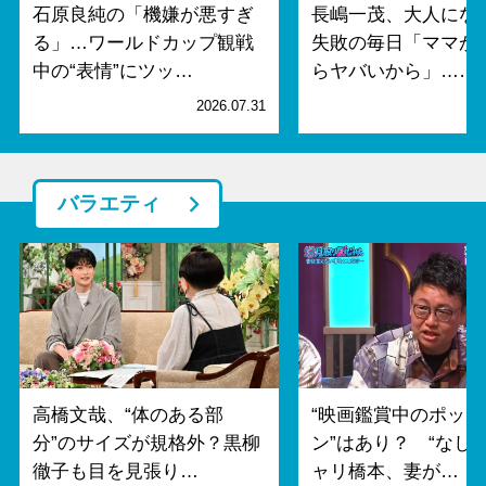
石原良純の「機嫌が悪すぎ
長嶋一茂、大人にな
る」…ワールドカップ観戦
失敗の毎日「ママが
中の“表情”にツッ…
らヤバいから」……
2026.07.31
2
バラエティ
高橋文哉、“体のある部
“映画鑑賞中のポップ
分”のサイズが規格外？黒柳
ン”はあり？ “なし派
徹子も目を見張り…
ャリ橋本、妻が…