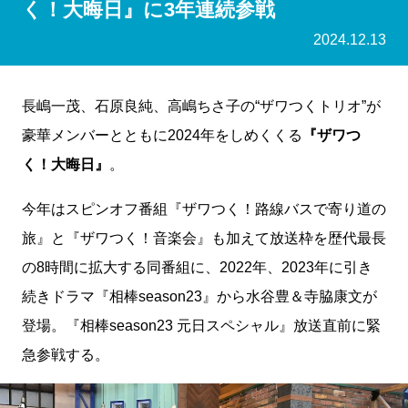
く！大晦日』に3年連続参戦
2024.12.13
長嶋一茂、石原良純、高嶋ちさ子の“ザワつくトリオ”が
豪華メンバーとともに2024年をしめくくる
『ザワつ
く！大晦日』
。
今年はスピンオフ番組『ザワつく！路線バスで寄り道の
旅』と『ザワつく！音楽会』も加えて放送枠を歴代最長
の8時間に拡大する同番組に、2022年、2023年に引き
続きドラマ『相棒season23』から水谷豊＆寺脇康文が
登場。『相棒season23 元日スペシャル』放送直前に緊
急参戦する。