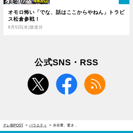
オモロ怖い「でな、話はここからやねん」トラビ
ス松倉参戦！
8月5日(水)放送分
公式SNS・RSS
twitter
facebook
rss
テレ朝POST
バラエティ
水谷豊、驚きの「来年は本気を出そうかな」宣言！相棒コンビで『ザワつく！大晦日』に3年連続参戦