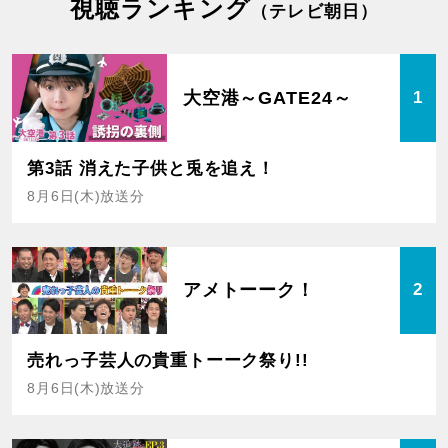
視聴ランキング
（テレビ朝日）
大空港～GATE24～
1
第3話 消えた子供と兎を追え！
8月6日(木)放送分
アメトーーク！
2
売れっ子芸人の貴重トーーク祭り!!
8月6日(木)放送分