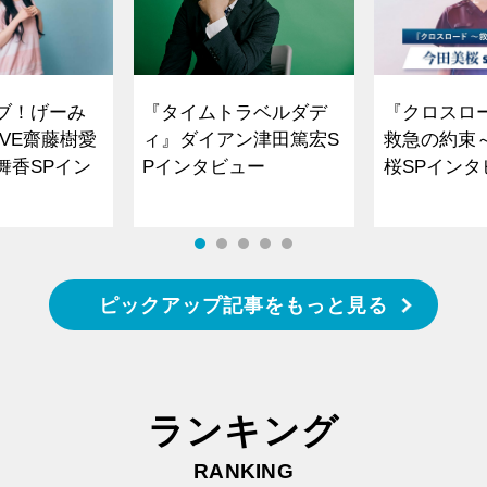
ブ！げーみ
『タイムトラベルダデ
『クロスロ
VE齋藤樹愛
ィ』ダイアン津田篤宏S
救急の約束
舞香SPイン
Pインタビュー
桜SPイ
ピックアップ記事をもっと見る
ランキング
RANKING