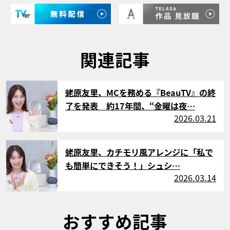
関連記事
サムネイル
蛯原友里、MCを務める『BeauTV』の終
了を発表 約17年間、“金曜は夜…
2026.03.21
サムネイル
蛯原友里、カチモリ風アレンジに「私で
も簡単にできそう！」シュシ…
2026.03.14
おすすめ記事