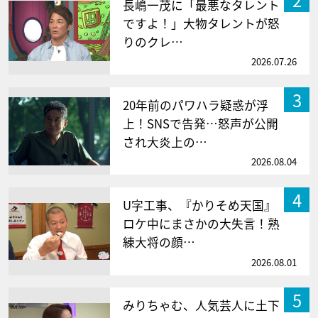
長嶋一茂に「最悪なタレント
ですよ！」大物タレントが怒
りのクレ…
2026.07.26
3
20年前のパワハラ疑惑が浮
上！SNSで告発…怒声が公開
され大炎上の…
2026.08.04
4
U字工事、『かりそめ天国』
ロケ中にまさかの大失言！熟
練大将の顔…
2026.08.01
5
みりちゃむ、人気芸人に土下