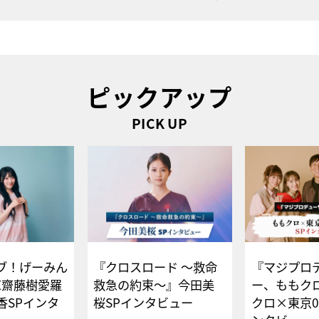
ピックアップ
PICK UP
ブ！げーみん
『クロスロード ～救命
『マジプロ
E齋藤樹愛羅
救急の約束～』今田美
ー、ももク
香SPインタ
桜SPインタビュー
クロ×東京0