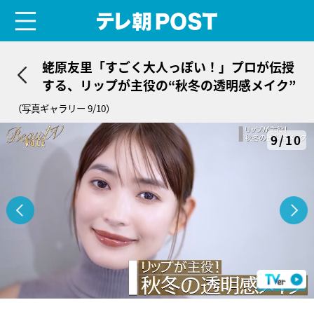
menu
テレ朝POST
蛯原友里「すごく大人っぽい！」プロが伝授
する、リップが主役の“秋冬の透明感メイク”
（写真ギャラリー 9/10）
9/10