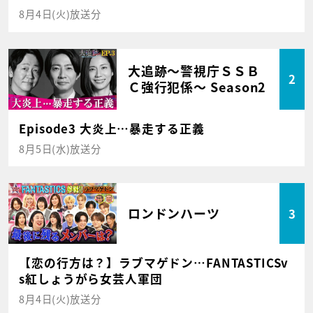
8月4日(火)放送分
大追跡～警視庁ＳＳＢ
2
Ｃ強行犯係～ Season2
Episode3 大炎上…暴走する正義
8月5日(水)放送分
ロンドンハーツ
3
【恋の行方は？】ラブマゲドン…FANTASTICSv
s紅しょうがら女芸人軍団
8月4日(火)放送分