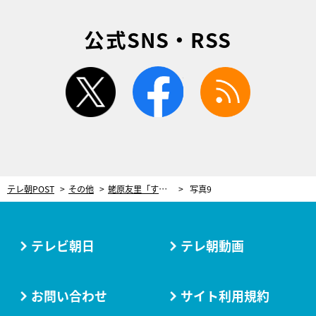
公式SNS・RSS
twitter
facebook
rss
テレ朝POST
その他
蛯原友里「すごく大人っぽい！」プロが伝授する、リップが主役の“秋冬の透明感メイク”
写真9
テレビ朝日
テレ朝動画
お問い合わせ
サイト利用規約