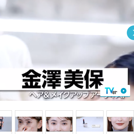
『アイ＝ラブ！げーみん
E齋藤樹愛羅＆佐々木舞
ビュー