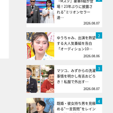
『Mステ』豪華8組が登
場！23年ぶりに披露さ
れる“ミリオンセラー
達…
2026.08.07
2
ゆうちゃみ、出演を熱望
する大人気番組を告白
「オーディション10…
2026.08.06
3
マツコ、みずからの洗濯
事情を明かし有吉おどろ
き！私服で外出す…
2026.08.07
4
既婚・彼女持ち男を見極
める“一言質問”をレイン