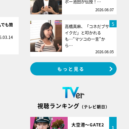
ボー池田が伝授！…
2026.08.07
5
私でも簡
高橋真麻、「コネだブサ
イクだ」と叩かれる
6.03.14
も…“マツコの一言”か
ら…
2026.08.05
もっと見る
視聴ランキング
（テレビ朝日）
大空港～GATE2
1