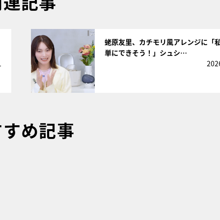
関連記事
サムネイル
蛯原友里、カチモリ風アレンジに「
単にできそう！」シュシ…
1
202
すすめ記事