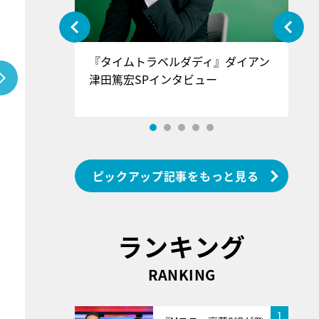
ぐ』＝LOV
『タイムトラベルダディ』ダイアン
『
香SPインタ
津田篤宏SPインタビュー
～
ピックアップ記事をもっと見る
ランキング
RANKING
1