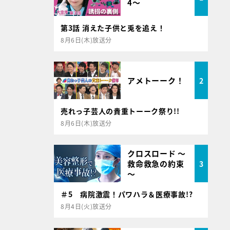
4～
第3話 消えた子供と兎を追え！
8月6日(木)放送分
アメトーーク！
2
売れっ子芸人の貴重トーーク祭り!!
8月6日(木)放送分
クロスロード ～
救命救急の約束
3
～
＃5 病院激震！パワハラ＆医療事故!?
8月4日(火)放送分