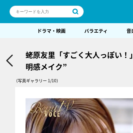
ドラマ・映画
バラエティ
音
蛯原友里「すごく大人っぽい！
明感メイク”
（写真ギャラリー 1/10）