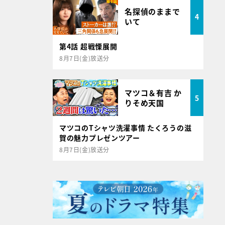
名探偵のままで
4
いて
第4話 超戦慄展開
8月7日(金)放送分
マツコ＆有吉 か
5
りそめ天国
マツコのTシャツ洗濯事情 たくろうの滋
賀の魅力プレゼンツアー
8月7日(金)放送分