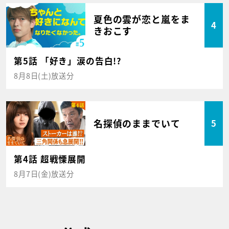
夏色の雲が恋と嵐をま
4
きおこす
第5話 「好き」涙の告白!?
8月8日(土)放送分
名探偵のままでいて
5
第4話 超戦慄展開
8月7日(金)放送分