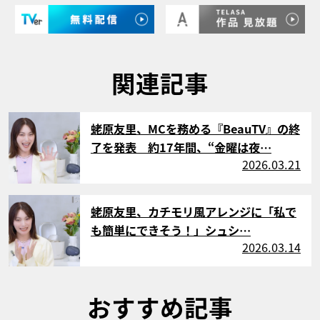
関連記事
サムネイル
蛯原友里、MCを務める『BeauTV』の終
了を発表 約17年間、“金曜は夜…
2026.03.21
サムネイル
蛯原友里、カチモリ風アレンジに「私で
も簡単にできそう！」シュシ…
2026.03.14
おすすめ記事