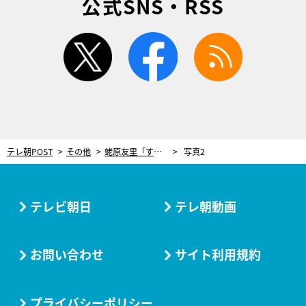
公式SNS・RSS
twitter
facebook
rss
テレ朝POST
その他
蛯原友里「すごく大人っぽい！」プロが伝授する、リップが主役の“秋冬の透明感メイク”
写真2
テレビ朝日
テレ朝動画
お問い合わせ
サイト利用規約
プライバシーポリシー