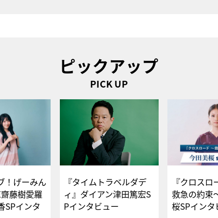
ピックアップ
PICK UP
ブ！げーみん
『タイムトラベルダデ
『クロスロー
E齋藤樹愛羅
ィ』ダイアン津田篤宏S
救急の約束
香SPインタ
Pインタビュー
桜SPイ