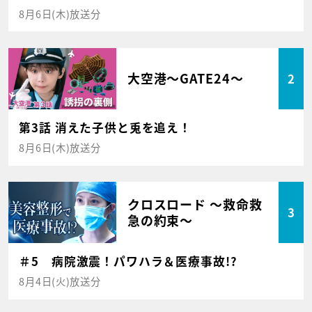
8月6日(木)放送分
大空港～GATE24～
2
第3話 消えた子供と兎を追え！
8月6日(木)放送分
クロスロード ～救命救
3
急の約束～
＃5 病院激震！パワハラ＆医療事故!?
8月4日(火)放送分