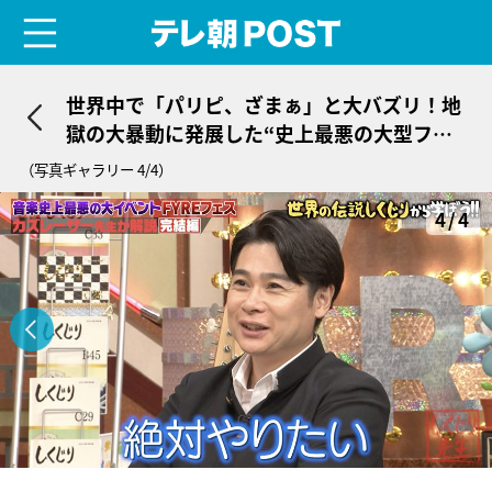
menu
テレ朝POST
世界中で「パリピ、ざまぁ」と大バズリ！地
獄の大暴動に発展した“史上最悪の大型フェ
ス”の顛末
（写真ギャラリー 4/4）
4/4