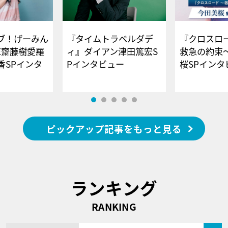
ブ！げーみん
『タイムトラベルダデ
『クロスロー
E齋藤樹愛羅
ィ』ダイアン津田篤宏S
救急の約束
香SPインタ
Pインタビュー
桜SPイ
ピックアップ記事をもっと見る
ランキング
RANKING