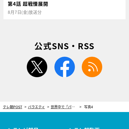
第4話 超戦慄展開
8月7日(金)放送分
公式SNS・RSS
twitter
facebook
rss
テレ朝POST
バラエティ
世界中で「パリピ、ざまぁ」と大バズリ！地獄の大暴動に発展した“史上最悪の大型フェス”の顛末
写真4