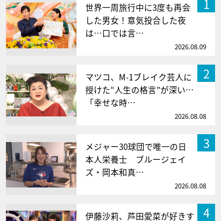
1
世界一周旅行中に3度も再会
した男女！意気投合した夜
は…口では言…
2026.08.09
2
マツコ、M-1ブレイク芸人に
授けた“人生の格言”が深い…
「幸せな時…
2026.08.08
3
メジャー30球団で唯一の日
本人栄養士 ブルージェイ
ズ・岡本和真…
2026.08.08
4
伊藤沙莉、芦田愛菜が好きす