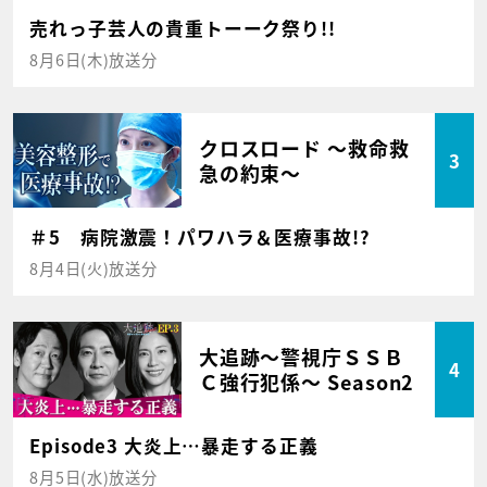
売れっ子芸人の貴重トーーク祭り!!
8月6日(木)放送分
クロスロード ～救命救
3
急の約束～
＃5 病院激震！パワハラ＆医療事故!?
8月4日(火)放送分
大追跡～警視庁ＳＳＢ
4
Ｃ強行犯係～ Season2
Episode3 大炎上…暴走する正義
8月5日(水)放送分