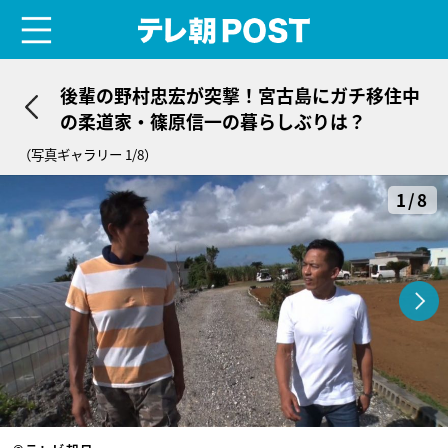
menu
テレ朝POST
後輩の野村忠宏が突撃！宮古島にガチ移住中
の柔道家・篠原信一の暮らしぶりは？
（写真ギャラリー 1/8）
1/8