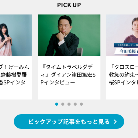
PICK UP
ブ！げーみん
『タイムトラベルダデ
『クロスロー
E齋藤樹愛羅
ィ』ダイアン津田篤宏S
救急の約束
香SPインタ
Pインタビュー
桜SPイ
ピックアップ記事をもっと見る