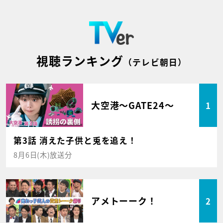
視聴ランキング
（テレビ朝日）
大空港～GATE24～
1
第3話 消えた子供と兎を追え！
8月6日(木)放送分
アメトーーク！
2