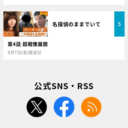
名探偵のままでいて
5
第4話 超戦慄展開
8月7日(金)放送分
公式SNS・RSS
twitter
facebook
rss