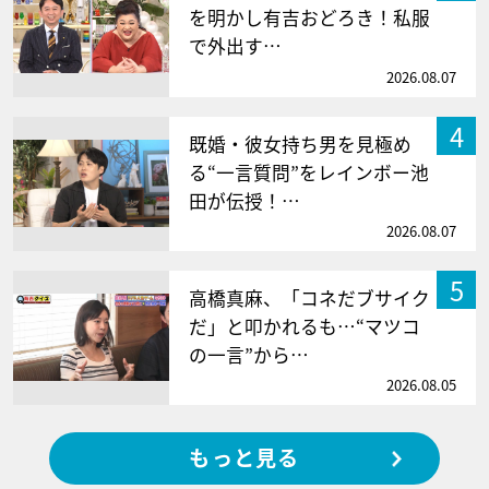
を明かし有吉おどろき！私服
で外出す…
2026.08.07
4
既婚・彼女持ち男を見極め
る“一言質問”をレインボー池
田が伝授！…
2026.08.07
5
高橋真麻、「コネだブサイク
だ」と叩かれるも…“マツコ
の一言”から…
2026.08.05
もっと見る