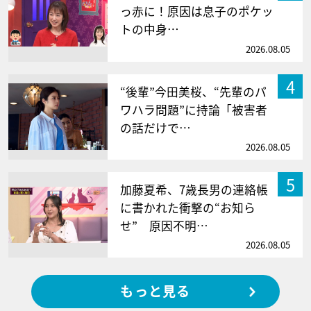
っ赤に！原因は息子のポケッ
トの中身…
2026.08.05
4
“後輩”今田美桜、“先輩のパ
ワハラ問題”に持論「被害者
の話だけで…
2026.08.05
5
加藤夏希、7歳長男の連絡帳
に書かれた衝撃の“お知ら
せ” 原因不明…
2026.08.05
もっと見る