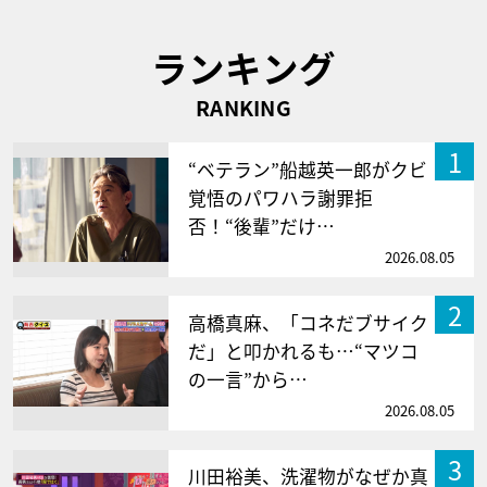
ランキング
RANKING
1
“ベテラン”船越英一郎がクビ
覚悟のパワハラ謝罪拒
否！“後輩”だけ…
2026.08.05
2
高橋真麻、「コネだブサイク
だ」と叩かれるも…“マツコ
の一言”から…
2026.08.05
3
川田裕美、洗濯物がなぜか真