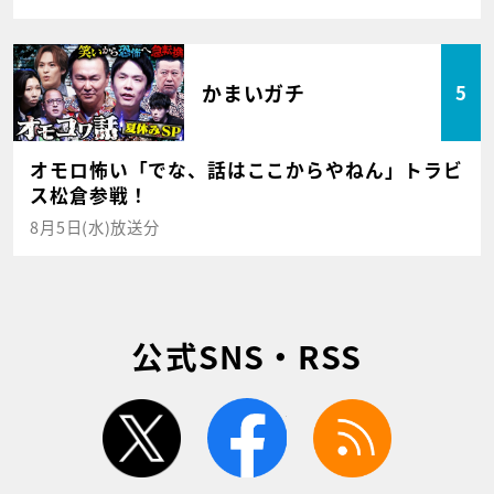
かまいガチ
5
オモロ怖い「でな、話はここからやねん」トラビ
ス松倉参戦！
8月5日(水)放送分
公式SNS・RSS
twitter
facebook
rss