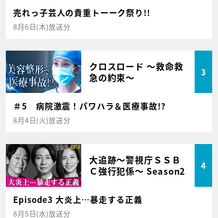
売れっ子芸人の貴重トーーク祭り!!
8月6日(木)放送分
クロスロード ～救命救
3
急の約束～
＃5 病院激震！パワハラ＆医療事故!?
8月4日(火)放送分
大追跡～警視庁ＳＳＢ
4
Ｃ強行犯係～ Season2
Episode3 大炎上…暴走する正義
8月5日(水)放送分