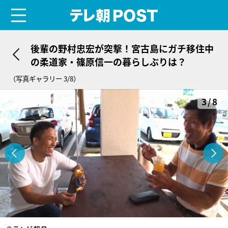
menu
テレ朝POST
後輩の野村忠宏が突撃！宮古島にガチ移住中
の柔道家・篠原信一の暮らしぶりは？
（写真ギャラリー 3/8）
3/8