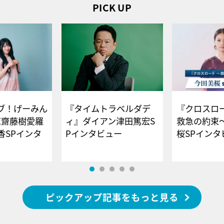
PICK UP
ブ！げーみん
『タイムトラベルダデ
『クロスロー
E齋藤樹愛羅
ィ』ダイアン津田篤宏S
救急の約束
香SPインタ
Pインタビュー
桜SPイ
ピックアップ記事をもっと見る