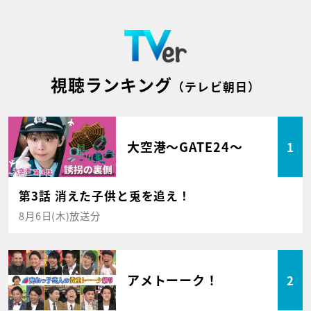
視聴ランキング
（テレビ朝日）
大空港～GATE24～
1
第3話 消えた子供と兎を追え！
8月6日(木)放送分
アメトーーク！
2