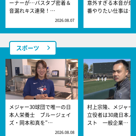
ーナーが…バスタブ密着＆
意外すぎる本音が爆
音漏れキス連発！…
番やりたい仕事は…
2026.08.07
2
スポーツ
メジャー30球団で唯一の日
村上宗隆、メジャー
本人栄養士 ブルージェイ
立役者は30歳日本人
ズ・岡本和真を“…
スト 一般企業…
2026.08.08
2