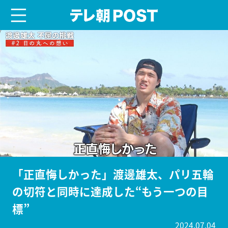
menu
テレ朝POST
「正直悔しかった」渡邊雄太、パリ五輪
の切符と同時に達成した“もう一つの目
標”
2024.07.04