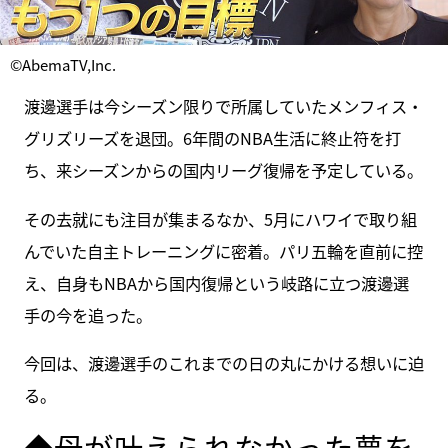
©AbemaTV,Inc.
渡邊選手は今シーズン限りで所属していたメンフィス・
グリズリーズを退団。6年間のNBA生活に終止符を打
ち、来シーズンからの国内リーグ復帰を予定している。
その去就にも注目が集まるなか、5月にハワイで取り組
んでいた自主トレーニングに密着。パリ五輪を直前に控
え、自身もNBAから国内復帰という岐路に立つ渡邊選
手の今を追った。
今回は、渡邊選手のこれまでの日の丸にかける想いに迫
る。
◆母が叶えられなかった夢を