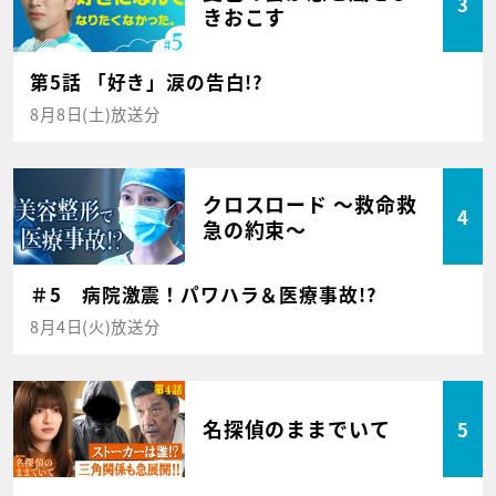
3
きおこす
第5話 「好き」涙の告白!?
8月8日(土)放送分
クロスロード ～救命救
4
急の約束～
＃5 病院激震！パワハラ＆医療事故!?
8月4日(火)放送分
名探偵のままでいて
5