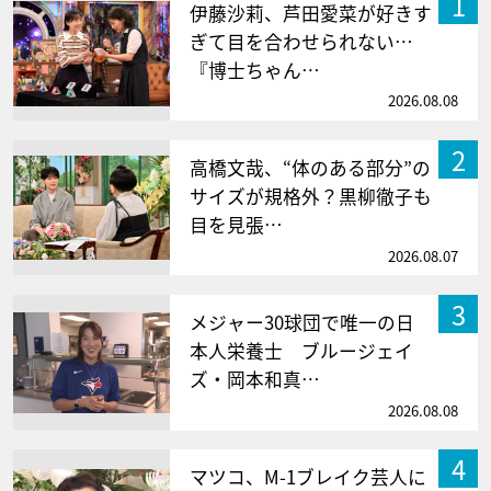
1
伊藤沙莉、芦田愛菜が好きす
ぎて目を合わせられない…
『博士ちゃん…
2026.08.08
2
高橋文哉、“体のある部分”の
サイズが規格外？黒柳徹子も
目を見張…
2026.08.07
3
メジャー30球団で唯一の日
本人栄養士 ブルージェイ
ズ・岡本和真…
2026.08.08
4
マツコ、M-1ブレイク芸人に