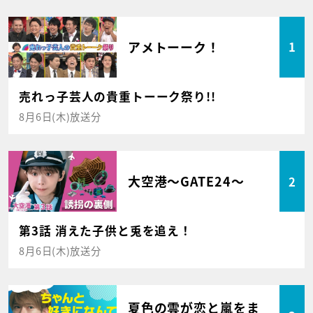
アメトーーク！
1
売れっ子芸人の貴重トーーク祭り!!
8月6日(木)放送分
大空港～GATE24～
2
第3話 消えた子供と兎を追え！
8月6日(木)放送分
夏色の雲が恋と嵐をま