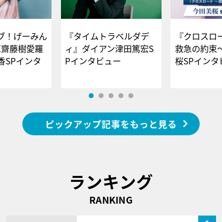
ブ！げーみん
『タイムトラベルダデ
『クロスロー
E齋藤樹愛羅
ィ』ダイアン津田篤宏S
救急の約束
香SPインタ
Pインタビュー
桜SPイ
ピックアップ記事をもっと見る
ランキング
RANKING