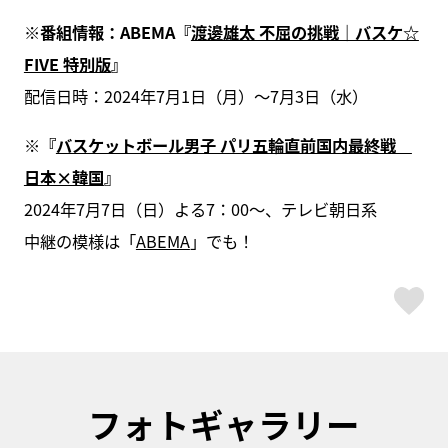
※番組情報：ABEMA『
渡邊雄太 不屈の挑戦｜バスケ☆
FIVE 特別版
』
配信日時：2024年7月1日（月）〜7月3日（水）
※『
バスケットボール男子 パリ五輪直前国内最終戦
日本×韓国
』
2024年7月7日（日）よる7：00〜、テレビ朝日系
中継の模様は「
ABEMA
」でも！
ス
フォトギャラリー