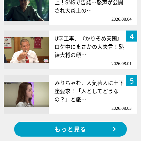
上！SNSで告発…怒声が公開
され大炎上の…
2026.08.04
4
U字工事、『かりそめ天国』
ロケ中にまさかの大失言！熟
練大将の顔…
2026.08.01
5
みりちゃむ、人気芸人に土下
座要求！「人としてどうな
の？」と厳…
2026.08.03
もっと見る