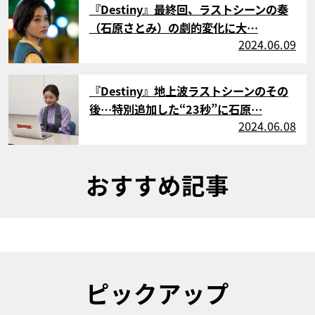
『Destiny』最終回、ラストシーンの奏
（石原さとみ）の劇的変化に大…
2024.06.09
サムネイル
『Destiny』地上波ラストシーンのその
後…特別追加した“23秒”に石原…
2024.06.08
おすすめ記事
ピックアップ