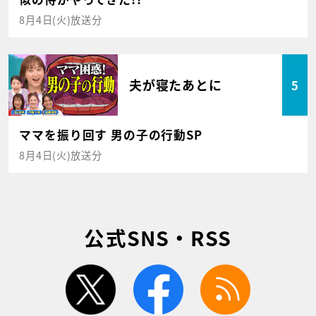
8月4日(火)放送分
夫が寝たあとに
5
ママを振り回す 男の子の行動SP
8月4日(火)放送分
公式SNS・RSS
twitter
facebook
rss