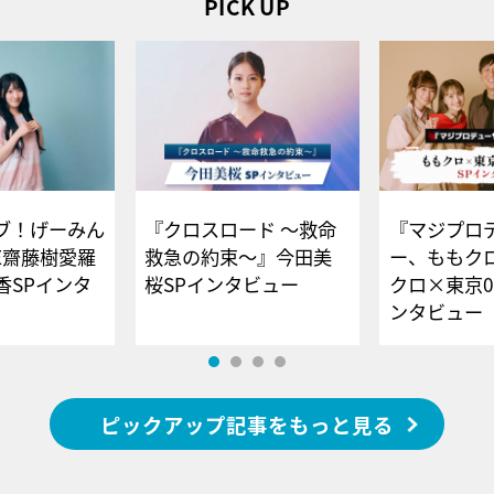
PICK UP
ブ！げーみん
『クロスロード ～救命
『マジプロ
E齋藤樹愛羅
救急の約束～』今田美
ー、ももク
香SPインタ
桜SPインタビュー
クロ×東京0
ンタビュー
ピックアップ記事をもっと見る