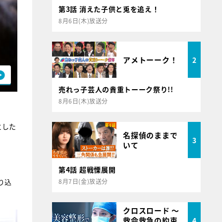
第3話 消えた子供と兎を追え！
8月6日(木)放送分
アメトーーク！
2
売れっ子芸人の貴重トーーク祭り!!
8月6日(木)放送分
とした
名探偵のままで
3
いて
第4話 超戦慄展開
8月7日(金)放送分
り込
クロスロード ～
救命救急の約束
4