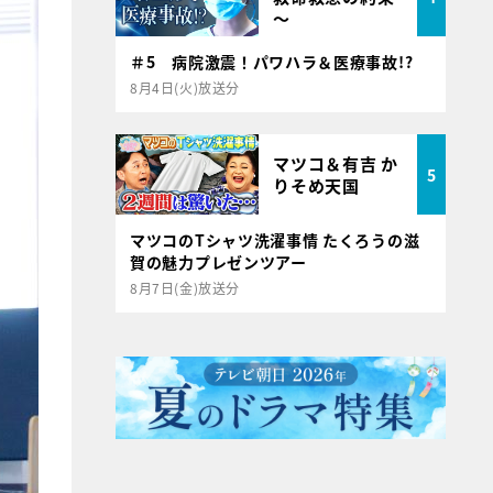
～
＃5 病院激震！パワハラ＆医療事故!?
8月4日(火)放送分
マツコ＆有吉 か
5
りそめ天国
マツコのTシャツ洗濯事情 たくろうの滋
賀の魅力プレゼンツアー
8月7日(金)放送分