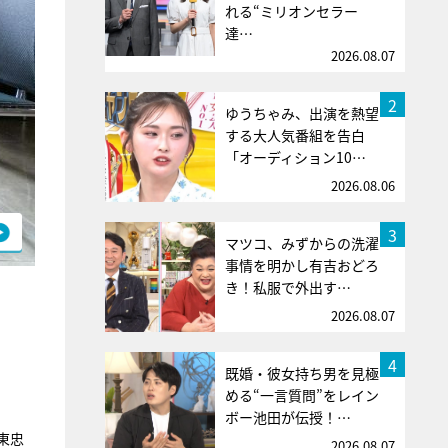
れる“ミリオンセラー
達…
2026.08.07
2
ゆうちゃみ、出演を熱望
する大人気番組を告白
「オーディション10…
2026.08.06
3
マツコ、みずからの洗濯
事情を明かし有吉おどろ
き！私服で外出す…
2026.08.07
4
既婚・彼女持ち男を見極
める“一言質問”をレイン
ボー池田が伝授！…
東忠
2026.08.07