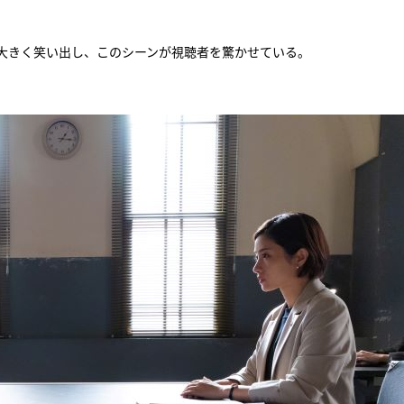
『アイ＝ラブ！げーみん
然大きく笑い出し、このシーンが視聴者を驚かせている。
E齋藤樹愛羅＆佐々木舞
ビュー