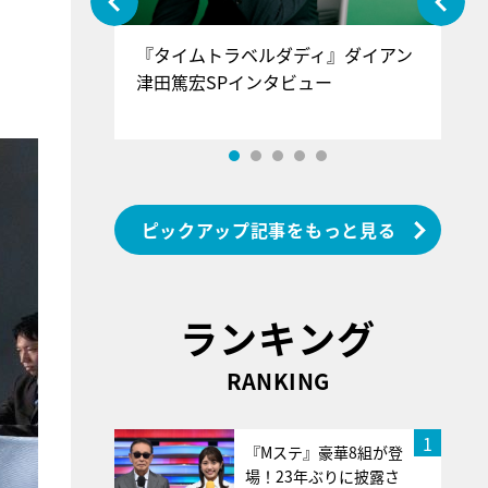
ぐ』＝LOV
『タイムトラベルダディ』ダイアン
『
香SPインタ
津田篤宏SPインタビュー
～
ピックアップ記事をもっと見る
ランキング
RANKING
1
『Mステ』豪華8組が登
場！23年ぶりに披露さ