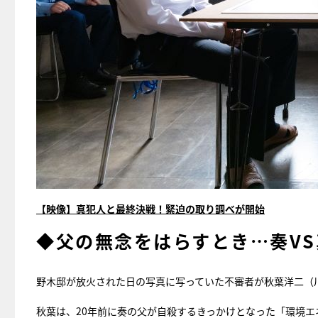
【映像】真犯人と最終決戦！緊迫の取り調べが開始
◆父の無念をはらすとき…奏VS
野木邸が放火された日の写真に写っていた不審者が秋葉洋二（
秋葉は、20年前に奏の父が自殺するきっかけとなった「環境