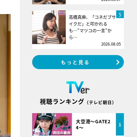
5
高橋真麻、「コネだブサ
イクだ」と叩かれる
も…“マツコの一言”か
ら…
2026.08.05
もっと見る
視聴ランキング
（テレビ朝日）
大空港～GATE2
1
4～