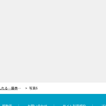
“唯一の友だち”の裏切りも受け入れる…藤巻の懐の広さに脱帽『グレイトギフト』第6話＜ネタバレあり＞
写真6
レ朝動画
お問い合わせ
サイト利用規約
プ