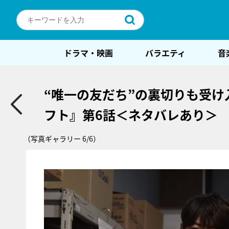
ドラマ・映画
バラエティ
音
“唯一の友だち”の裏切りも受
フト』第6話＜ネタバレあり＞
（写真ギャラリー 6/6）