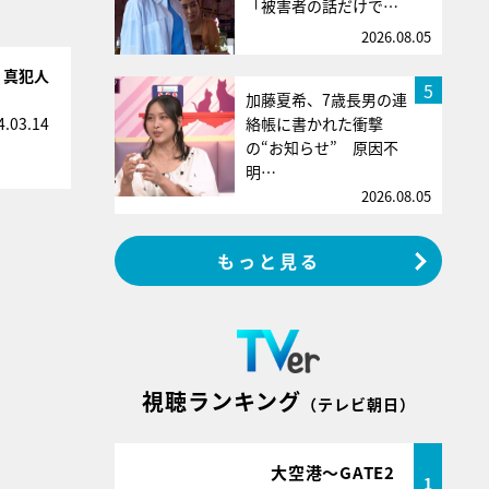
「被害者の話だけで…
2026.08.05
！真犯人
5
加藤夏希、7歳長男の連
絡帳に書かれた衝撃
4.03.14
の“お知らせ” 原因不
明…
2026.08.05
もっと見る
視聴ランキング
（テレビ朝日）
大空港～GATE2
1