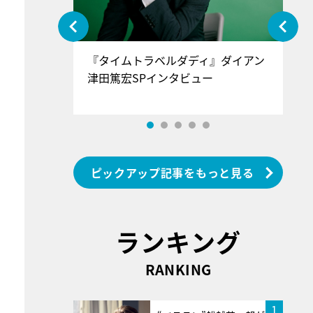
ぐ』＝LOV
『タイムトラベルダディ』ダイアン
『
香SPインタ
津田篤宏SPインタビュー
～
ピックアップ記事をもっと見る
ランキング
RANKING
1