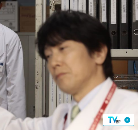
『アイ＝ラブ！げーみん
E齋藤樹愛羅＆佐々木舞
ビュー