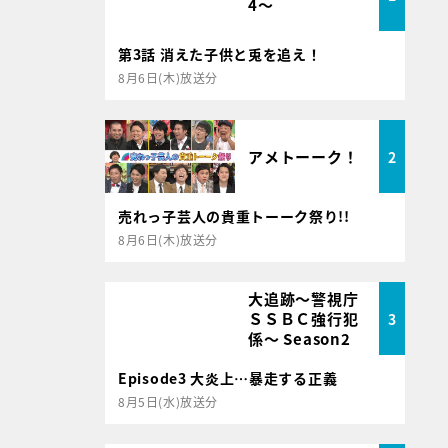
4～
第3話 消えた子供と兎を追え！
8月6日(木)放送分
アメトーーク！
2
売れっ子芸人の貴重トーーク祭り!!
8月6日(木)放送分
大追跡～警視庁
ＳＳＢＣ強行犯
3
係～ Season2
Episode3 大炎上…暴走する正義
8月5日(水)放送分