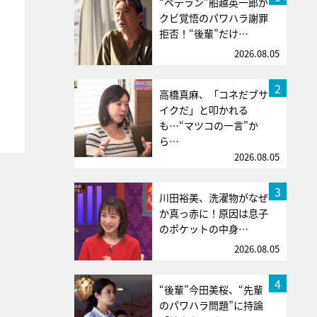
“ベテラン”船越英一郎が
クビ覚悟のパワハラ謝罪
拒否！“後輩”だけ…
2026.08.05
2
高橋真麻、「コネだブサ
イクだ」と叩かれる
も…“マツコの一言”か
ら…
2026.08.05
3
川田裕美、洗濯物がなぜ
か真っ赤に！原因は息子
のポケットの中身…
2026.08.05
4
“後輩”今田美桜、“先輩
のパワハラ問題”に持論