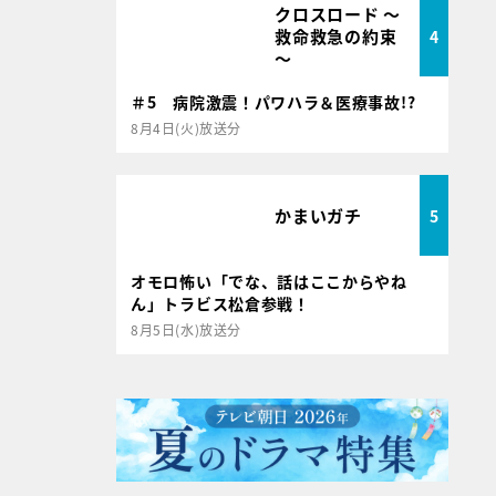
クロスロード ～
救命救急の約束
4
～
＃5 病院激震！パワハラ＆医療事故!?
8月4日(火)放送分
かまいガチ
5
オモロ怖い「でな、話はここからやね
ん」トラビス松倉参戦！
8月5日(水)放送分