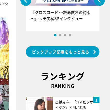
メイク
ぐ』＝LOV
『クロスロード ～救命救急の約束
『
香SPインタ
～』今田美桜SPインタビュー
ロ
ン
ピックアップ記事をもっと見る
ランキング
RANKING
1
高橋真麻、「コネだブサ
イクだ」と叩かれる