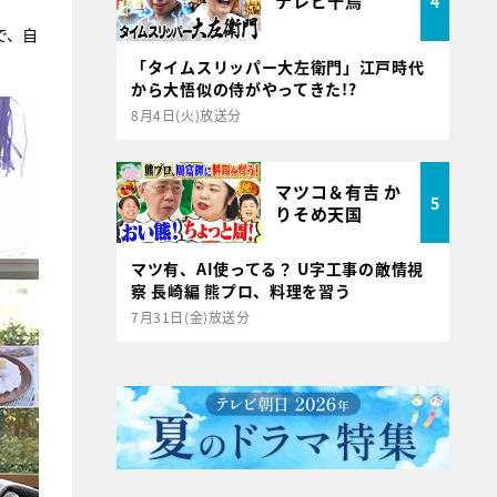
テレビ千鳥
4
で、自
「タイムスリッパー大左衛門」江戸時代
から大悟似の侍がやってきた!?
8月4日(火)放送分
マツコ＆有吉 か
5
りそめ天国
マツ有、AI使ってる？ U字工事の敵情視
察 長崎編 熊プロ、料理を習う
7月31日(金)放送分