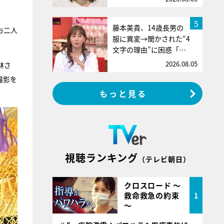
5
藤本美貴、14歳長男の
お二人
服に異変→聞かされた“4
文字の理由”に困惑「…
2026.08.05
林さ
撮影を
もっと見る
視聴ランキング
（テレビ朝日）
クロスロード ～
救命救急の約束
1
～