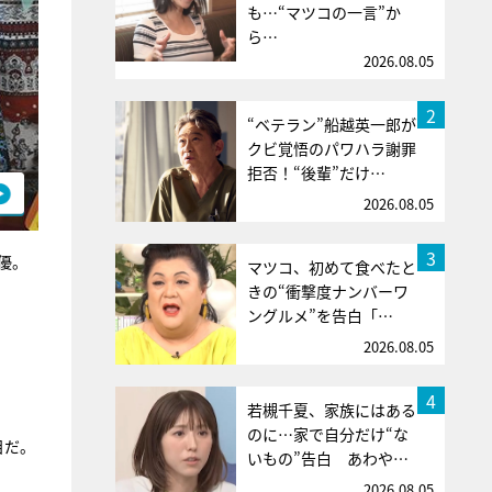
も…“マツコの一言”か
ら…
2026.08.05
2
“ベテラン”船越英一郎が
クビ覚悟のパワハラ謝罪
拒否！“後輩”だけ…
2026.08.05
3
俳優。
マツコ、初めて食べたと
きの“衝撃度ナンバーワ
ングルメ”を告白「…
2026.08.05
4
若槻千夏、家族にはある
のに…家で自分だけ“な
目だ。
いもの”告白 あわや…
2026.08.05