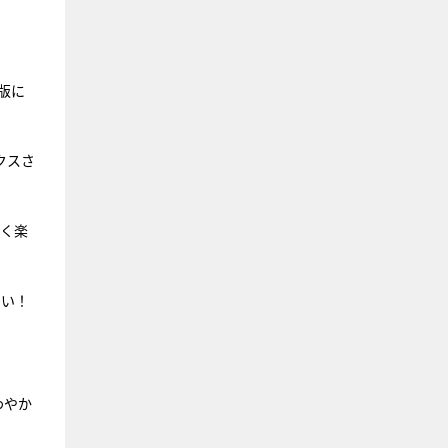
版に
クスさ
ごく楽
さい！
わやか