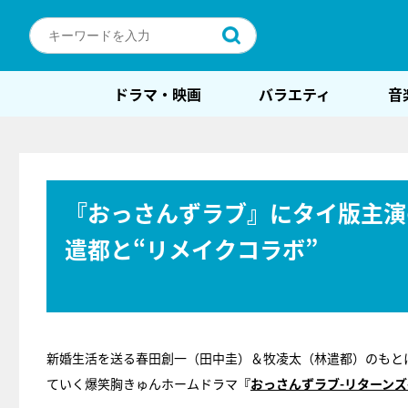
ドラマ・映画
バラエティ
音
『おっさんずラブ』にタイ版主演
遣都と“リメイクコラボ”
新婚生活を送る春田創一（田中圭）＆牧凌太（林遣都）のもと
ていく爆笑胸きゅんホームドラマ
『
おっさんずラブ-リターンズ