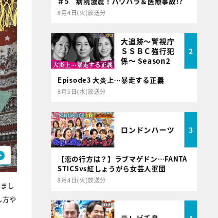
＃5 病院激震！パワハラ＆医療事故!?
8月4日(火)放送分
大追跡～警視庁
ＳＳＢＣ強行犯
2
係～ Season2
Episode3 大炎上…暴走する正義
8月5日(水)放送分
ロンドンハーツ
3
【恋の行方は？】ラブマゲドン…FANTA
STICSvs紅しょうがら女芸人軍団
8月4日(火)放送分
いまし
し方や