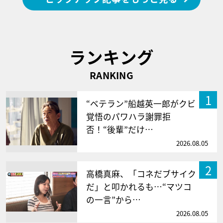
ランキング
RANKING
1
“ベテラン”船越英一郎がクビ
覚悟のパワハラ謝罪拒
否！“後輩”だけ…
2026.08.05
2
高橋真麻、「コネだブサイク
だ」と叩かれるも…“マツコ
の一言”から…
2026.08.05