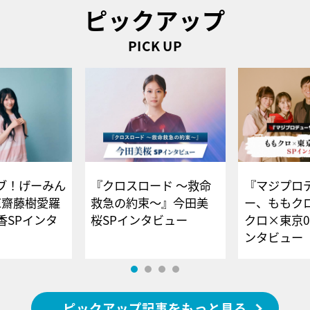
ピックアップ
PICK UP
ブ！げーみん
『クロスロード ～救命
『マジプロ
E齋藤樹愛羅
救急の約束～』今田美
ー、ももク
香SPインタ
桜SPインタビュー
クロ×東京0
ンタビュー
ピックアップ記事をもっと見る