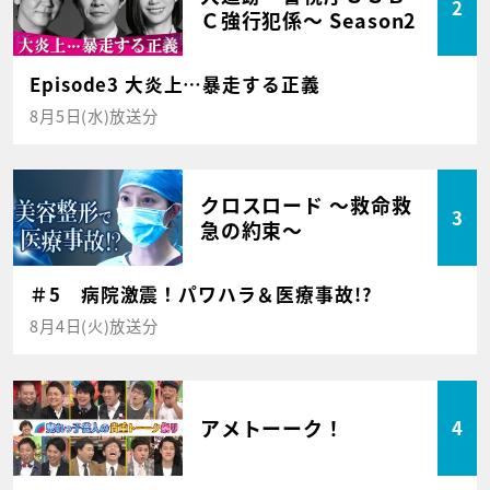
2
Ｃ強行犯係～ Season2
Episode3 大炎上…暴走する正義
8月5日(水)放送分
クロスロード ～救命救
3
急の約束～
＃5 病院激震！パワハラ＆医療事故!?
8月4日(火)放送分
アメトーーク！
4