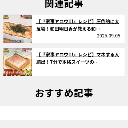
関連記事
サムネイル
【『家事ヤロウ!!!』レシピ】圧倒的に大
反響！和田明日香が教える和…
2025.09.05
サムネイル
【『家事ヤロウ!!!』レシピ】マネする人
続出！7分で本格スイーツの…
おすすめ記事