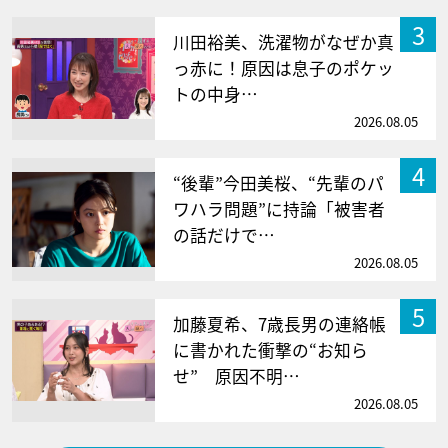
3
川田裕美、洗濯物がなぜか真
っ赤に！原因は息子のポケッ
トの中身…
2026.08.05
4
“後輩”今田美桜、“先輩のパ
ワハラ問題”に持論「被害者
の話だけで…
2026.08.05
5
加藤夏希、7歳長男の連絡帳
に書かれた衝撃の“お知ら
せ” 原因不明…
2026.08.05