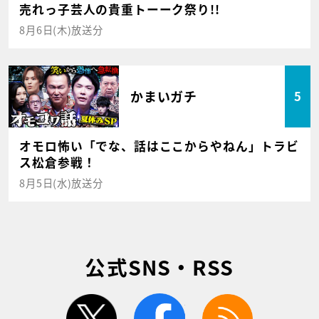
売れっ子芸人の貴重トーーク祭り!!
8月6日(木)放送分
かまいガチ
5
オモロ怖い「でな、話はここからやねん」トラビ
ス松倉参戦！
8月5日(水)放送分
公式SNS・RSS
twitter
facebook
rss