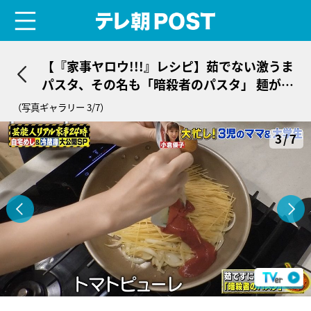
menu
テレ朝POST
【『家事ヤロウ!!!』レシピ】茹でない激うま
パスタ、その名も「暗殺者のパスタ」 麺が旨
みを直接吸収！
（写真ギャラリー 3/7）
3/7