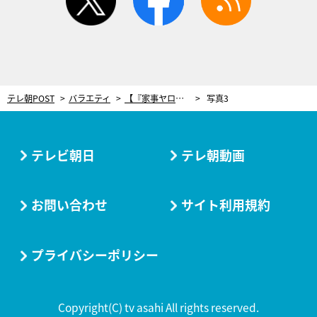
テレ朝POST
バラエティ
【『家事ヤロウ!!!』レシピ】茹でない激うまパスタ、その名も「暗殺者のパスタ」 麺が旨みを直接吸収！
写真3
テレビ朝日
テレ朝動画
お問い合わせ
サイト利用規約
プライバシーポリシー
Copyright(C) tv asahi All rights reserved.