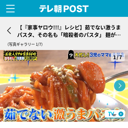
menu
テレ朝POST
【『家事ヤロウ!!!』レシピ】茹でない激うま
パスタ、その名も「暗殺者のパスタ」 麺が旨
みを直接吸収！
（写真ギャラリー 1/7）
1/7