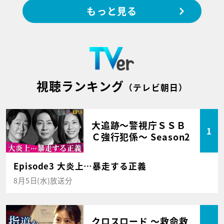
もっと見る
視聴ランキング
（テレビ朝日）
大追跡～警視庁ＳＳＢ
1
Ｃ強行犯係～ Season2
Episode3 大炎上…暴走する正義
8月5日(水)放送分
クロスロード ～救命救