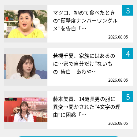
3
マツコ、初めて食べたとき
の“衝撃度ナンバーワングル
メ”を告白「…
2026.08.05
4
若槻千夏、家族にはあるの
に…家で自分だけ“ないも
の”告白 あわや…
2026.08.05
5
藤本美貴、14歳長男の服に
異変→聞かされた“4文字の理
由”に困惑「…
2026.08.05