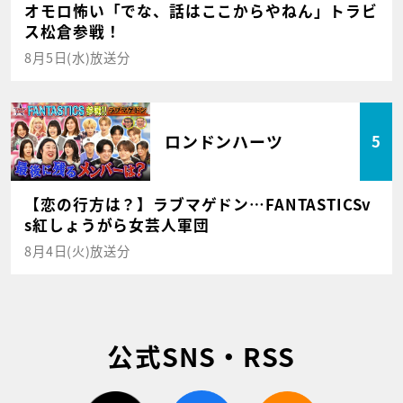
オモロ怖い「でな、話はここからやねん」トラビ
ス松倉参戦！
8月5日(水)放送分
ロンドンハーツ
5
【恋の行方は？】ラブマゲドン…FANTASTICSv
s紅しょうがら女芸人軍団
8月4日(火)放送分
公式SNS・RSS
twitter
facebook
rss