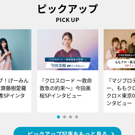
ピックアップ
PICK UP
ブ！げーみん
『クロスロード ～救命
『マジプロ
E齋藤樹愛羅
救急の約束～』今田美
ー、ももク
香SPインタ
桜SPインタビュー
クロ×東京0
ンタビュー
ピックアップ記事をもっと見る