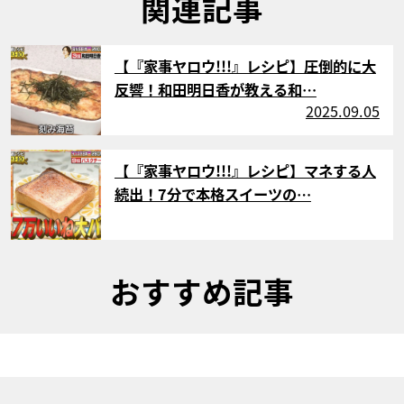
関連記事
サムネイル
【『家事ヤロウ!!!』レシピ】圧倒的に大
反響！和田明日香が教える和…
2025.09.05
サムネイル
【『家事ヤロウ!!!』レシピ】マネする人
続出！7分で本格スイーツの…
おすすめ記事