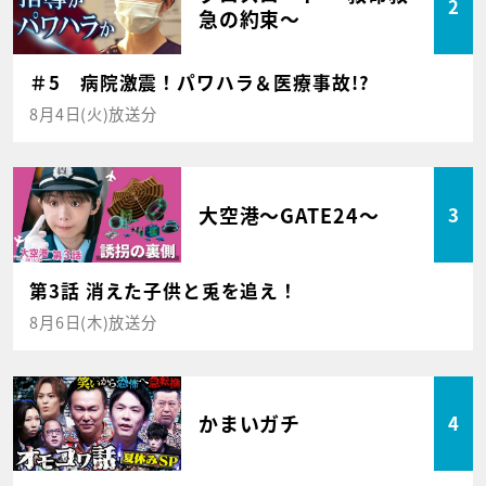
2
急の約束～
＃5 病院激震！パワハラ＆医療事故!?
8月4日(火)放送分
大空港～GATE24～
3
第3話 消えた子供と兎を追え！
8月6日(木)放送分
かまいガチ
4