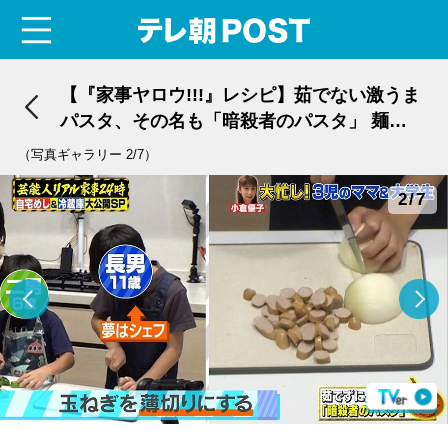
menu
テレ朝POST
【『家事ヤロウ!!!』レシピ】茹でない激うま
パスタ、その名も「暗殺者のパスタ」 麺が
旨みを直接吸収！
（写真ギャラリー 2/7）
2/7