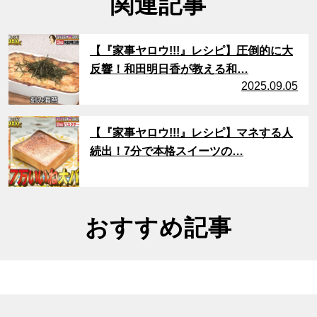
関連記事
サムネイル
【『家事ヤロウ!!!』レシピ】圧倒的に大
反響！和田明日香が教える和…
2025.09.05
サムネイル
【『家事ヤロウ!!!』レシピ】マネする人
続出！7分で本格スイーツの…
おすすめ記事