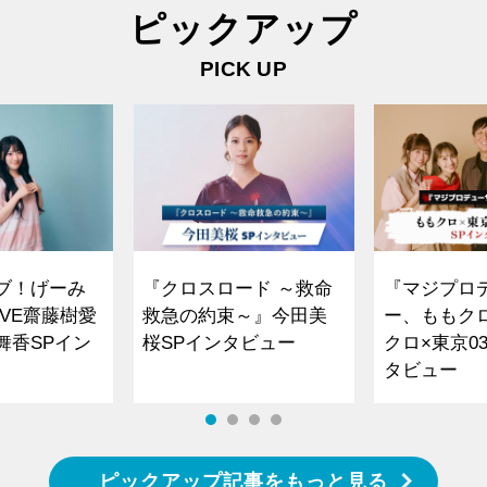
ピックアップ
PICK UP
ブ！げーみ
『クロスロード ～救命
『マジプロ
VE齋藤樹愛
救急の約束～』今田美
ー、ももク
舞香SPイン
桜SPインタビュー
クロ×東京0
タビュー
ピックアップ記事をもっと見る