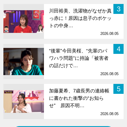
3
川田裕美、洗濯物がなぜか真
っ赤に！原因は息子のポケッ
トの中身…
2026.08.05
4
“後輩”今田美桜、“先輩のパ
ワハラ問題”に持論「被害者
の話だけで…
2026.08.05
5
加藤夏希、7歳長男の連絡帳
に書かれた衝撃の“お知ら
せ” 原因不明…
2026.08.05