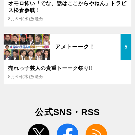
オモロ怖い「でな、話はここからやねん」トラビ
ス松倉参戦！
8月5日(水)放送分
アメトーーク！
5
売れっ子芸人の貴重トーーク祭り!!
8月6日(木)放送分
公式SNS・RSS
twitter
facebook
rss