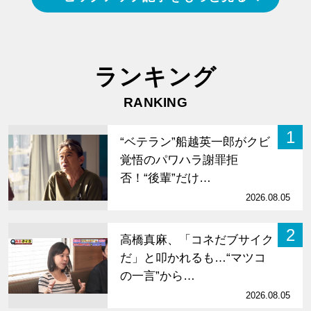
ランキング
RANKING
1
“ベテラン”船越英一郎がクビ
覚悟のパワハラ謝罪拒
否！“後輩”だけ…
2026.08.05
2
高橋真麻、「コネだブサイク
だ」と叩かれるも…“マツコ
の一言”から…
2026.08.05