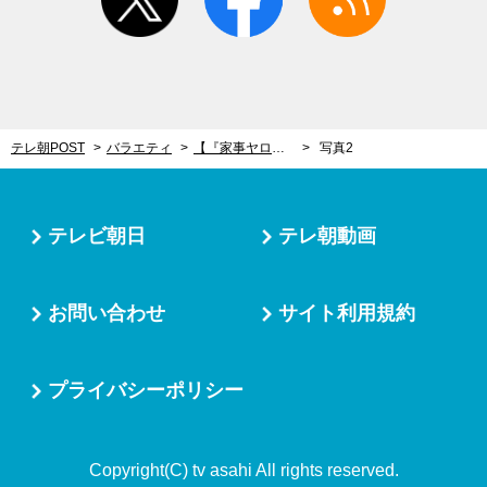
テレ朝POST
バラエティ
【『家事ヤロウ!!!』レシピ】茹でない激うまパスタ、その名も「暗殺者のパスタ」 麺が旨みを直接吸収！
写真2
テレビ朝日
テレ朝動画
お問い合わせ
サイト利用規約
プライバシーポリシー
Copyright(C) tv asahi All rights reserved.