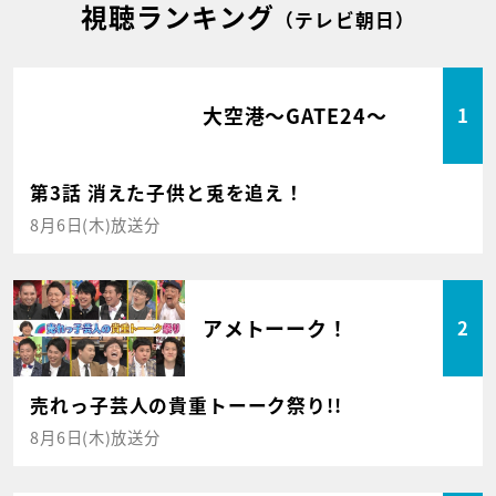
視聴ランキング
（テレビ朝日）
大空港～GATE24～
1
第3話 消えた子供と兎を追え！
8月6日(木)放送分
アメトーーク！
2
売れっ子芸人の貴重トーーク祭り!!
8月6日(木)放送分