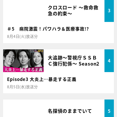
クロスロード ～救命救
3
急の約束～
＃5 病院激震！パワハラ＆医療事故!?
8月4日(火)放送分
大追跡～警視庁ＳＳＢ
4
Ｃ強行犯係～ Season2
Episode3 大炎上…暴走する正義
8月5日(水)放送分
名探偵のままでいて
5