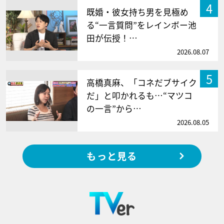
4
既婚・彼女持ち男を見極め
る“一言質問”をレインボー池
田が伝授！…
2026.08.07
5
高橋真麻、「コネだブサイク
だ」と叩かれるも…“マツコ
の一言”から…
2026.08.05
もっと見る