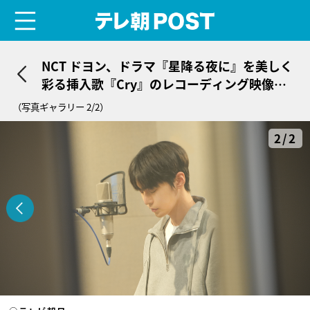
menu
テレ朝POST
NCT ドヨン、ドラマ『星降る夜に』を美しく
彩る挿入歌『Cry』のレコーディング映像公
開
（写真ギャラリー 2/2）
2/2