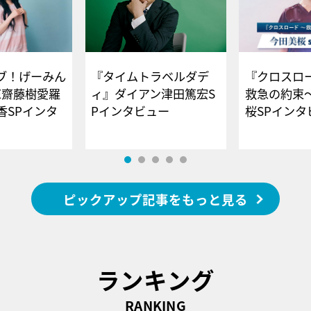
ブ！げーみん
『タイムトラベルダデ
『クロスロー
E齋藤樹愛羅
ィ』ダイアン津田篤宏S
救急の約束
香SPインタ
Pインタビュー
桜SPイ
ピックアップ記事をもっと見る
ランキング
RANKING