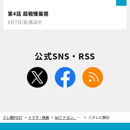
第4話 超戦慄展開
8月7日(金)放送分
公式SNS・RSS
twitter
facebook
rss
テレ朝POST
ドラマ・映画
NCT ドヨン、ドラマ『星降る夜に』を美しく彩る挿入歌『Cry』のレコーディング映像公開
ⓒテレビ朝日