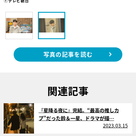
ⓒテレビ朝日
写真の記事を読む
関連記事
サムネイル
『星降る夜に』完結。“最高の推しカ
プ”だった鈴＆一星、ドラマが描…
2023.03.15