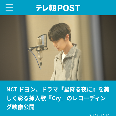
menu
テレ朝POST
NCT ドヨン、ドラマ『星降る夜に』を美
しく彩る挿入歌『Cry』のレコーディン
グ映像公開
2023.02.14