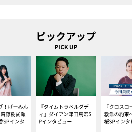
ピックアップ
PICK UP
ブ！げーみん
『タイムトラベルダデ
『クロスロー
E齋藤樹愛羅
ィ』ダイアン津田篤宏S
救急の約束
香SPインタ
Pインタビュー
桜SPイ