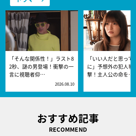
「そんな関係性！」ラスト8
「いい人だと思って
2秒、謎の男登場！衝撃の一
に」予想外の犯人判
言に視聴者仰…
撃！主人公の命を…
2026.08.10
2
おすすめ記事
RECOMMEND