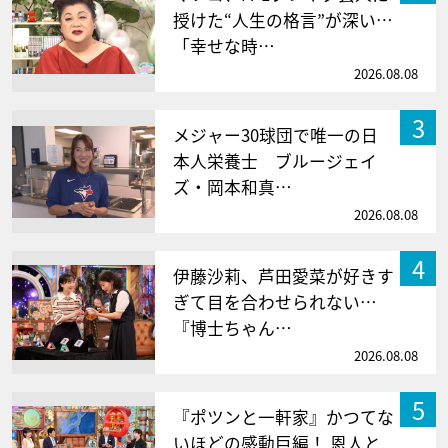
授けた“人生の格言”が深い…
「幸せな時…
2026.08.08
3
メジャー30球団で唯一の日
本人栄養士 ブルージェイ
ズ・岡本和真…
2026.08.08
4
伊藤沙莉、芦田愛菜が好きす
ぎて目を合わせられない…
『博士ちゃん…
2026.08.08
5
『ポツンと一軒家』かつてな
いほどの感動巨編！ 恩人と