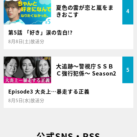
夏色の雲が恋と嵐をま
4
きおこす
第5話 「好き」涙の告白!?
8月8日(土)放送分
大追跡～警視庁ＳＳＢ
5
Ｃ強行犯係～ Season2
Episode3 大炎上…暴走する正義
8月5日(水)放送分
公式SNS・RSS