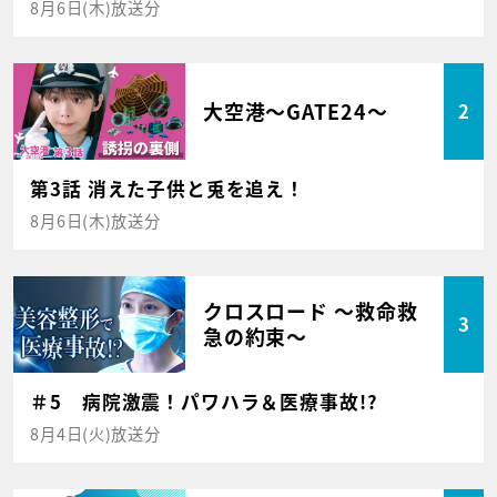
8月6日(木)放送分
大空港～GATE24～
2
第3話 消えた子供と兎を追え！
8月6日(木)放送分
クロスロード ～救命救
3
急の約束～
＃5 病院激震！パワハラ＆医療事故!?
8月4日(火)放送分