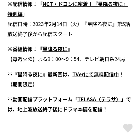
※配信情報：「
NCT・ドヨンに密着！『星降る夜に』
特別編
」
配信日時：2023年2月14日（火）『星降る夜に』第5話
放送終了後から配信スタート
※番組情報：『
星降る夜に
』
【毎週火曜】よる9：00～9：54、テレビ朝日系24局
※『星降る夜に』最新回は、
TVerにて無料配信中
！
（期間限定）
※動画配信プラットフォーム「
TELASA（テラサ）
」で
は、地上波放送終了後にドラマ本編を配信！
ス