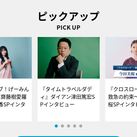
ピックアップ
PICK UP
ブ！げーみん
『タイムトラベルダデ
『クロスロー
E齋藤樹愛羅
ィ』ダイアン津田篤宏S
救急の約束
香SPインタ
Pインタビュー
桜SPイ