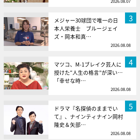
2026.08.07
3
メジャー30球団で唯一の日
本人栄養士 ブルージェイ
ズ・岡本和真…
2026.08.08
4
マツコ、M-1ブレイク芸人に
授けた“人生の格言”が深い…
「幸せな時…
2026.08.08
5
ドラマ『名探偵のままでい
て』、ナインティナイン岡村
隆史＆矢部…
2026.08.08