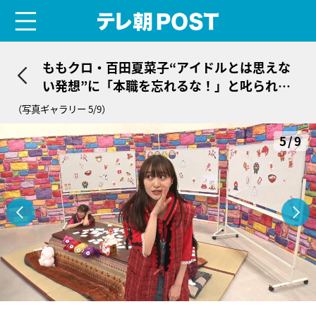
menu
テレ朝POST
ももクロ・百田夏菜子“アイドルとは思えな
い発想”に「本職を忘れるな！」と叱られ
る!?
（写真ギャラリー 5/9）
5/9