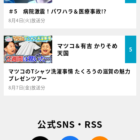
＃5 病院激震！パワハラ＆医療事故!?
8月4日(火)放送分
マツコ＆有吉 かりそめ
5
天国
マツコのTシャツ洗濯事情 たくろうの滋賀の魅力
プレゼンツアー
8月7日(金)放送分
公式SNS・RSS
twitter
facebook
rss