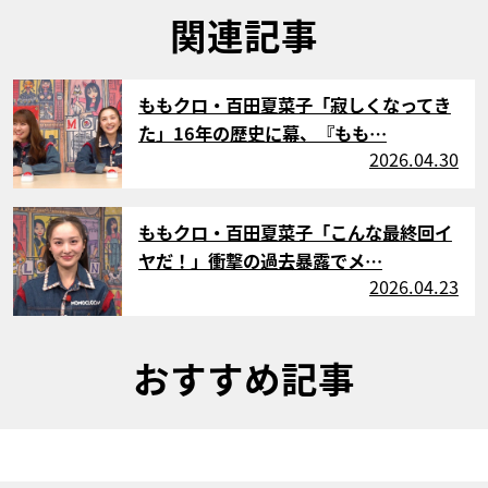
関連記事
サムネイル
ももクロ・百田夏菜子「寂しくなってき
た」16年の歴史に幕、『もも…
2026.04.30
サムネイル
ももクロ・百田夏菜子「こんな最終回イ
ヤだ！」衝撃の過去暴露でメ…
2026.04.23
おすすめ記事