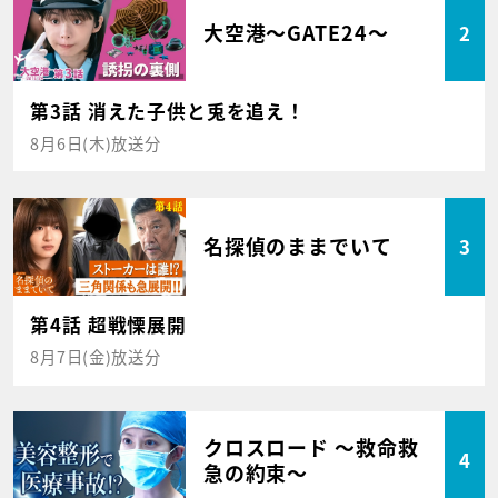
大空港～GATE24～
2
第3話 消えた子供と兎を追え！
8月6日(木)放送分
名探偵のままでいて
3
第4話 超戦慄展開
8月7日(金)放送分
クロスロード ～救命救
4
急の約束～