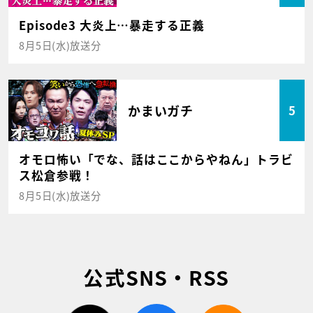
Episode3 大炎上…暴走する正義
8月5日(水)放送分
かまいガチ
5
オモロ怖い「でな、話はここからやねん」トラビ
ス松倉参戦！
8月5日(水)放送分
公式SNS・RSS
twitter
facebook
rss