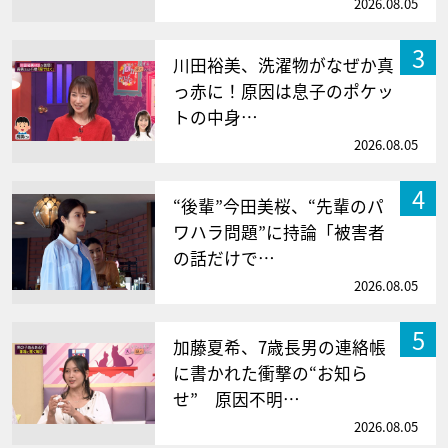
2026.08.05
3
川田裕美、洗濯物がなぜか真
っ赤に！原因は息子のポケッ
トの中身…
2026.08.05
4
“後輩”今田美桜、“先輩のパ
ワハラ問題”に持論「被害者
の話だけで…
2026.08.05
5
加藤夏希、7歳長男の連絡帳
に書かれた衝撃の“お知ら
せ” 原因不明…
2026.08.05