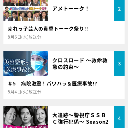
アメトーーク！
2
売れっ子芸人の貴重トーーク祭り!!
8月6日(木)放送分
クロスロード ～救命救
3
急の約束～
＃5 病院激震！パワハラ＆医療事故!?
8月4日(火)放送分
大追跡～警視庁ＳＳＢ
4
Ｃ強行犯係～ Season2