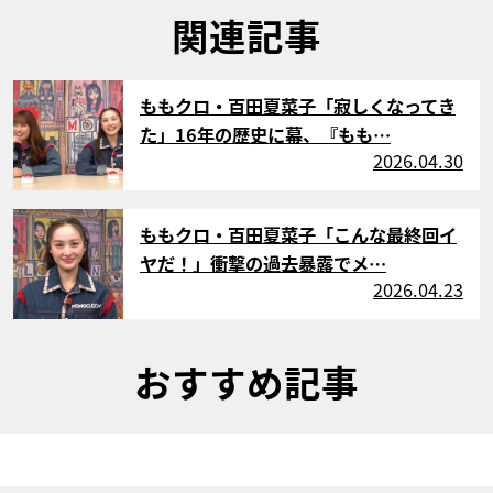
関連記事
サムネイル
ももクロ・百田夏菜子「寂しくなってき
た」16年の歴史に幕、『もも…
2026.04.30
サムネイル
ももクロ・百田夏菜子「こんな最終回イ
ヤだ！」衝撃の過去暴露でメ…
2026.04.23
おすすめ記事