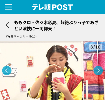
menu
テレ朝POST
ももクロ・佐々木彩夏、超絶ぶりっ子であざ
とい演技に一同仰天！
（写真ギャラリー 8/10）
8/10