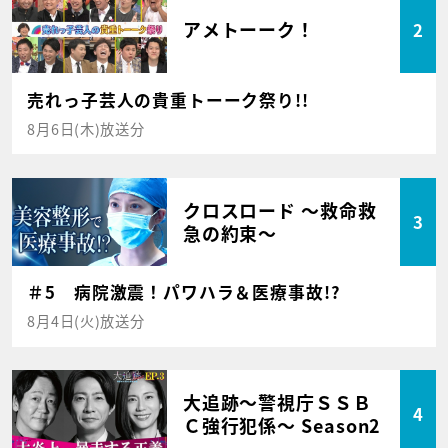
アメトーーク！
2
売れっ子芸人の貴重トーーク祭り!!
8月6日(木)放送分
クロスロード ～救命救
3
急の約束～
＃5 病院激震！パワハラ＆医療事故!?
8月4日(火)放送分
大追跡～警視庁ＳＳＢ
4
Ｃ強行犯係～ Season2