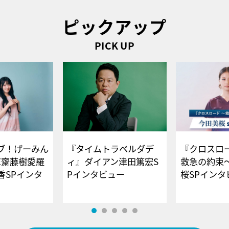
ピックアップ
PICK UP
ブ！げーみん
『タイムトラベルダデ
『クロスロー
E齋藤樹愛羅
ィ』ダイアン津田篤宏S
救急の約束
香SPインタ
Pインタビュー
桜SPイ