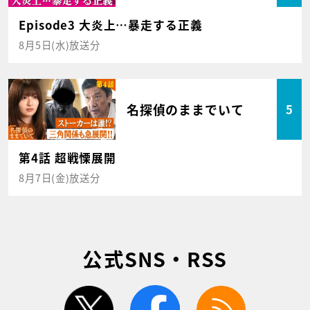
Episode3 大炎上…暴走する正義
8月5日(水)放送分
名探偵のままでいて
5
第4話 超戦慄展開
8月7日(金)放送分
公式SNS・RSS
twitter
facebook
rss