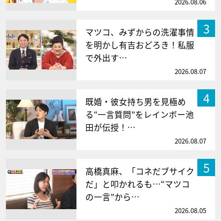
2026.08.06
3
マツコ、みずからの洗濯事情
を明かし有吉おどろき！私服
で外出す…
2026.08.07
4
既婚・彼女持ち男を見極め
る“一言質問”をレインボー池
田が伝授！…
2026.08.07
5
高橋真麻、「コネだブサイク
だ」と叩かれるも…“マツコ
の一言”から…
2026.08.05