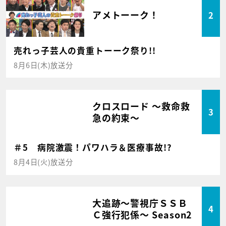
アメトーーク！
2
売れっ子芸人の貴重トーーク祭り!!
8月6日(木)放送分
クロスロード ～救命救
3
急の約束～
＃5 病院激震！パワハラ＆医療事故!?
8月4日(火)放送分
大追跡～警視庁ＳＳＢ
4
Ｃ強行犯係～ Season2