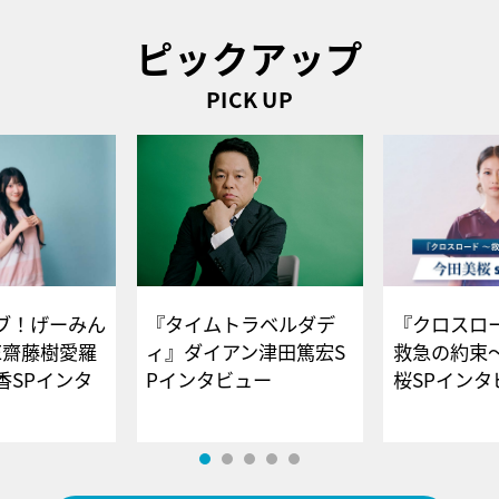
ピックアップ
PICK UP
ブ！げーみん
『タイムトラベルダデ
『クロスロー
E齋藤樹愛羅
ィ』ダイアン津田篤宏S
救急の約束
香SPインタ
Pインタビュー
桜SPイ