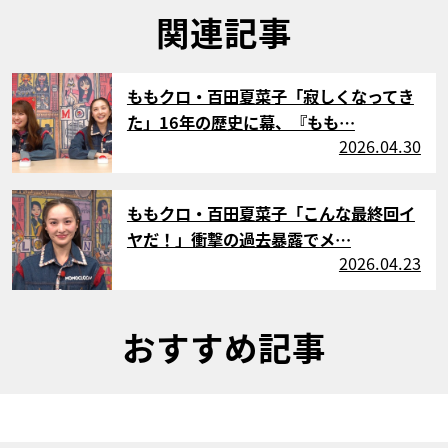
関連記事
サムネイル
ももクロ・百田夏菜子「寂しくなってき
た」16年の歴史に幕、『もも…
2026.04.30
サムネイル
ももクロ・百田夏菜子「こんな最終回イ
ヤだ！」衝撃の過去暴露でメ…
2026.04.23
おすすめ記事