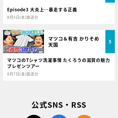
Episode3 大炎上…暴走する正義
8月5日(水)放送分
マツコ＆有吉 かりそめ
5
天国
マツコのTシャツ洗濯事情 たくろうの滋賀の魅力
プレゼンツアー
8月7日(金)放送分
公式SNS・RSS
twitter
facebook
rss