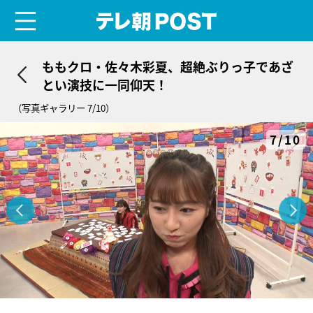
menu
テレ朝POST
ももクロ・佐々木彩夏、超絶ぶりっ子であざ
とい演技に一同仰天！
（写真ギャラリー 7/10）
7/10