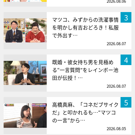
2026.08.06
3
マツコ、みずからの洗濯事情
を明かし有吉おどろき！私服
で外出す…
2026.08.07
4
既婚・彼女持ち男を見極め
る“一言質問”をレインボー池
田が伝授！…
2026.08.07
5
高橋真麻、「コネだブサイク
だ」と叩かれるも…“マツコ
の一言”から…
2026.08.05