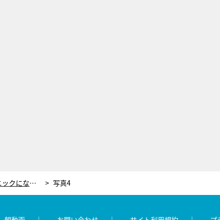
神社の巨石が突然移動…北陸がパニックになった怪現象！渦中の“張本人”が真相を激白
写真4
レ朝動画
お問い合わせ
サイト利用規約
プ