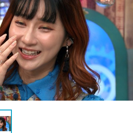
『アイ＝ラブ！げーみん
E齋藤樹愛羅＆佐々木舞
ビュー