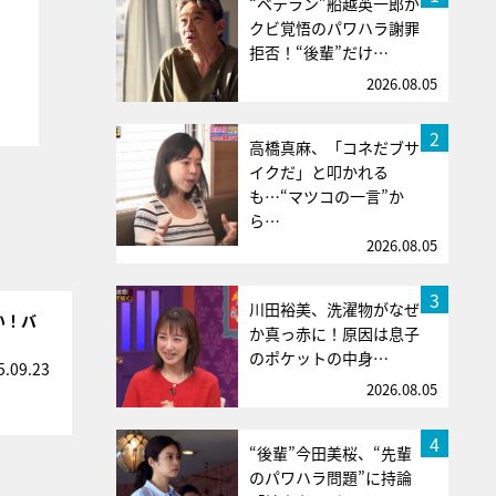
“ベテラン”船越英一郎が
クビ覚悟のパワハラ謝罪
拒否！“後輩”だけ…
2026.08.05
2
高橋真麻、「コネだブサ
イクだ」と叩かれる
も…“マツコの一言”か
ら…
2026.08.05
3
川田裕美、洗濯物がなぜ
い！バ
か真っ赤に！原因は息子
のポケットの中身…
5.09.23
2026.08.05
4
“後輩”今田美桜、“先輩
のパワハラ問題”に持論