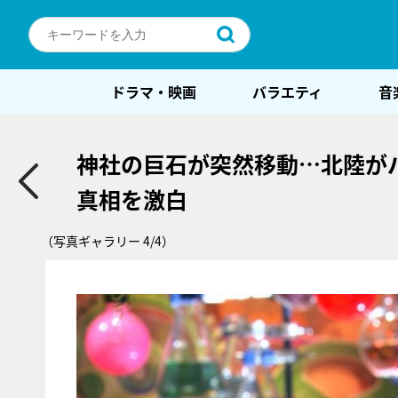
ドラマ・映画
バラエティ
音
神社の巨石が突然移動…北陸が
真相を激白
（写真ギャラリー 4/4）