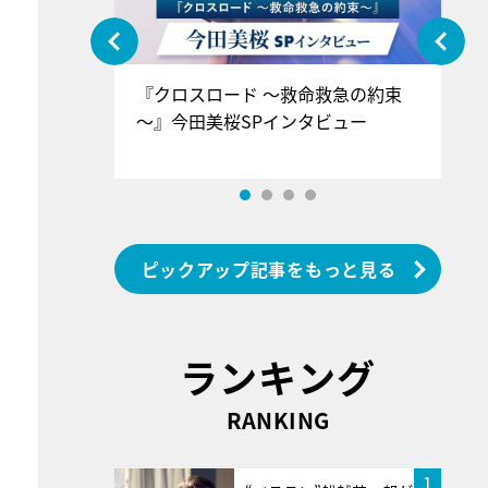
ぐ』＝LOV
『クロスロード ～救命救急の約束
『
香SPインタ
～』今田美桜SPインタビュー
ロ
ン
ピックアップ記事をもっと見る
ランキング
RANKING
1