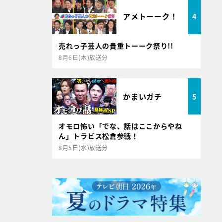
アメトーーク！
4
売れっ子芸人の貴重トーーク祭り!!
8月6日(木)放送分
かまいガチ
5
オモロ怖い「でな、話はここからやね
ん」トラビス松倉参戦！
8月5日(水)放送分