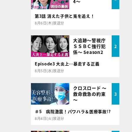
4～
第3話 消えた子供と兎を追え！
8月6日(木)放送分
大追跡～警視庁
ＳＳＢＣ強行犯
2
係～ Season2
Episode3 大炎上…暴走する正義
8月5日(水)放送分
クロスロード ～
救命救急の約束
3
～
＃5 病院激震！パワハラ＆医療事故!?
8月4日(火)放送分