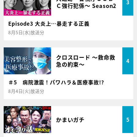
3
Ｃ強行犯係～ Season2
Episode3 大炎上…暴走する正義
8月5日(水)放送分
クロスロード ～救命救
4
急の約束～
＃5 病院激震！パワハラ＆医療事故!?
8月4日(火)放送分
かまいガチ
5