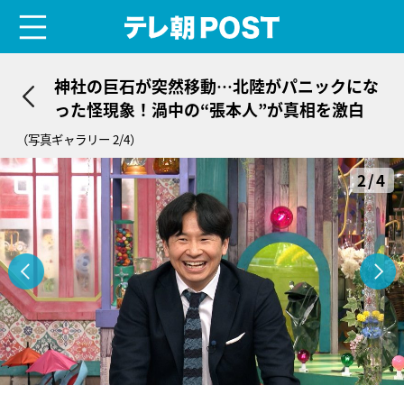
menu
テレ朝POST
神社の巨石が突然移動…北陸がパニックにな
った怪現象！渦中の“張本人”が真相を激白
（写真ギャラリー 2/4）
2/4