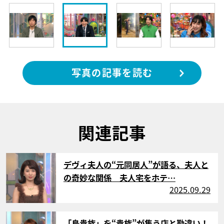
写真の記事を読む
関連記事
サムネイル
デヴィ夫人の“元同居人”が語る、夫人と
の奇妙な関係 夫人宅をホテ…
2025.09.29
サムネイル
「鳥貴族」を“貴族”が集う店と勘違い！