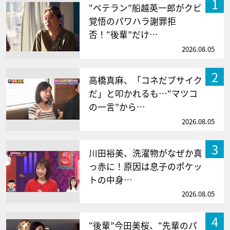
1
“ベテラン”船越英一郎がクビ
覚悟のパワハラ謝罪拒
否！“後輩”だけ…
2026.08.05
2
高橋真麻、「コネだブサイク
だ」と叩かれるも…“マツコ
の一言”から…
2026.08.05
3
川田裕美、洗濯物がなぜか真
っ赤に！原因は息子のポケッ
トの中身…
2026.08.05
4
“後輩”今田美桜、“先輩のパ