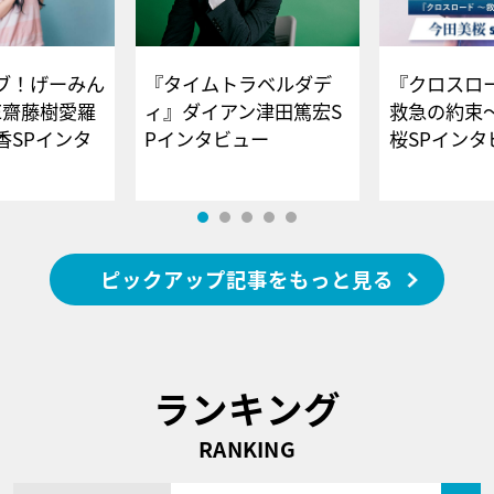
ブ！げーみん
『タイムトラベルダデ
『クロスロー
E齋藤樹愛羅
ィ』ダイアン津田篤宏S
救急の約束
香SPインタ
Pインタビュー
桜SPイ
ピックアップ記事をもっと見る
ランキング
RANKING