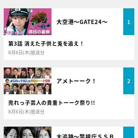
大空港～GATE24～
1
第3話 消えた子供と兎を追え！
8月6日(木)放送分
アメトーーク！
2
売れっ子芸人の貴重トーーク祭り!!
8月6日(木)放送分
大追跡～警視庁ＳＳＢ