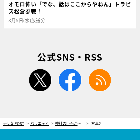
オモロ怖い「でな、話はここからやねん」トラビ
ス松倉参戦！
8月5日(水)放送分
公式SNS・RSS
twitter
facebook
rss
テレ朝POST
バラエティ
神社の巨石が突然移動…北陸がパニックになった怪現象！渦中の“張本人”が真相を激白
写真2