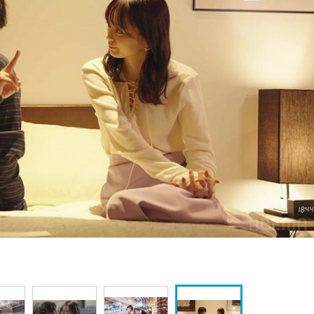
『アイ＝ラブ！げーみん
E齋藤樹愛羅＆佐々木舞
ビュー