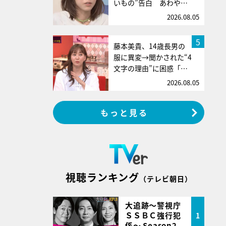
いもの”告白 あわや…
2026.08.05
5
藤本美貴、14歳長男の
服に異変→聞かされた“4
文字の理由”に困惑「…
2026.08.05
もっと見る
視聴ランキング
（テレビ朝日）
大追跡～警視庁
ＳＳＢＣ強行犯
1
係～ Season2