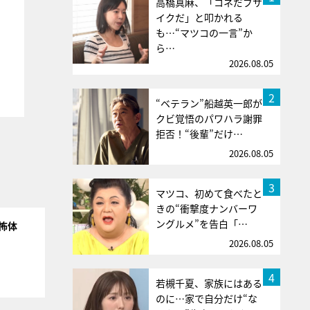
高橋真麻、「コネだブサ
イクだ」と叩かれる
も…“マツコの一言”か
ら…
2026.08.05
2
“ベテラン”船越英一郎が
クビ覚悟のパワハラ謝罪
拒否！“後輩”だけ…
2026.08.05
3
マツコ、初めて食べたと
きの“衝撃度ナンバーワ
ングルメ”を告白「…
怖体
2026.08.05
4
若槻千夏、家族にはある
のに…家で自分だけ“な