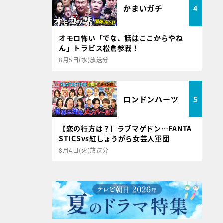
かまいガチ
4
オモロ怖い「でな、話はここからやね
ん」トラビス松倉参戦！
8月5日(水)放送分
ロンドンハーツ
5
【恋の行方は？】ラブマゲドン…FANTA
STICSvs紅しょうがら女芸人軍団
8月4日(火)放送分