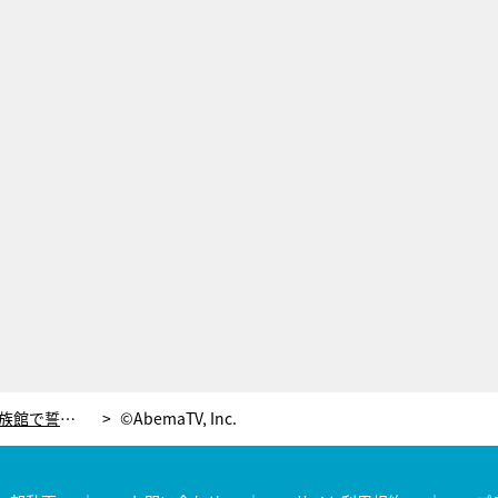
瀬戸利樹＆紺野彩夏、2人きりの水族館で誓いのキス！年下妻に「き、き、綺麗ですね」
©AbemaTV, Inc.