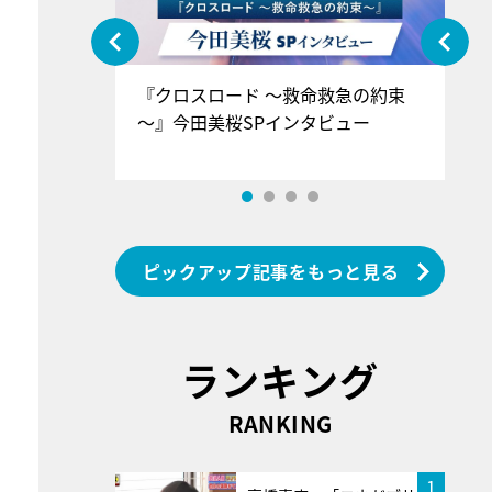
ぐ』＝LOV
『クロスロード ～救命救急の約束
『
香SPインタ
～』今田美桜SPインタビュー
ロ
ン
ピックアップ記事をもっと見る
ランキング
RANKING
1