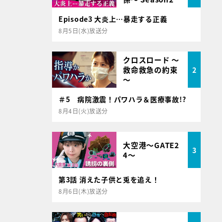
Episode3 大炎上…暴走する正義
8月5日(水)放送分
クロスロード ～
救命救急の約束
2
～
＃5 病院激震！パワハラ＆医療事故!?
8月4日(火)放送分
大空港～GATE2
3
4～
第3話 消えた子供と兎を追え！
8月6日(木)放送分