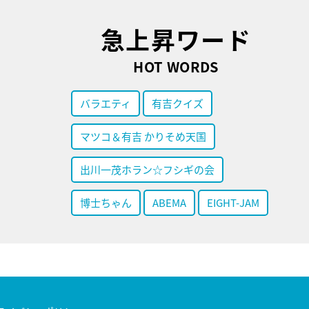
急上昇ワード
HOT WORDS
バラエティ
有吉クイズ
マツコ＆有吉 かりそめ天国
出川一茂ホラン☆フシギの会
博士ちゃん
ABEMA
EIGHT-JAM