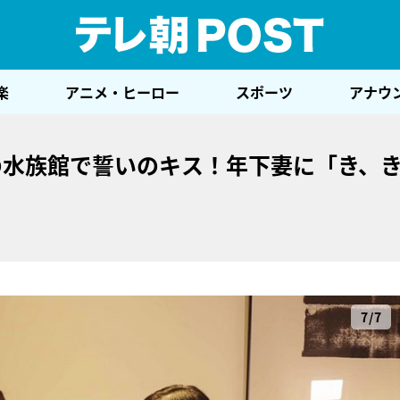
テレ
楽
アニメ・ヒーロー
スポーツ
アナウ
の水族館で誓いのキス！年下妻に「き、
7/7