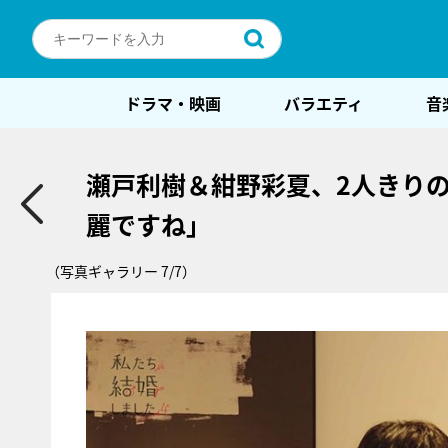
ドラマ・映画
バラエティ
音
瀬戸利樹＆紺野彩夏、2人きり
麗ですね」
（写真ギャラリー 7/7）